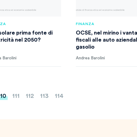
NZA
FINANZA
solare prima fonte di
OCSE, nel mirino i vant
tricità nel 2050?
fiscali alle auto aziendal
gasolio
 Barolini
Andrea Barolini
110
111
112
113
114