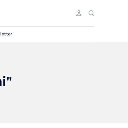
letter
i"