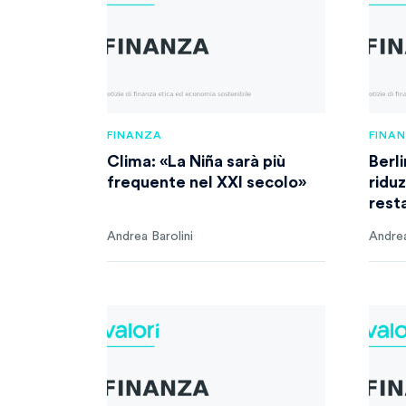
FINANZA
FINA
Clima: «La Niña sarà più
Berl
frequente nel XXI secolo»
ridu
rest
Andrea Barolini
Andrea