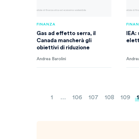
FINANZA
FINA
Gas ad effetto serra, il
IEA: 
Canada mancherà gli
elet
obiettivi di riduzione
Andrea Barolini
Andrea
Paginazione
1
…
106
107
108
109
degli
articoli