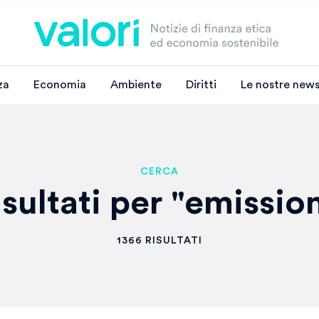
za
Economia
Ambiente
Diritti
Le nostre news
CERCA
isultati per "emission
1366 RISULTATI