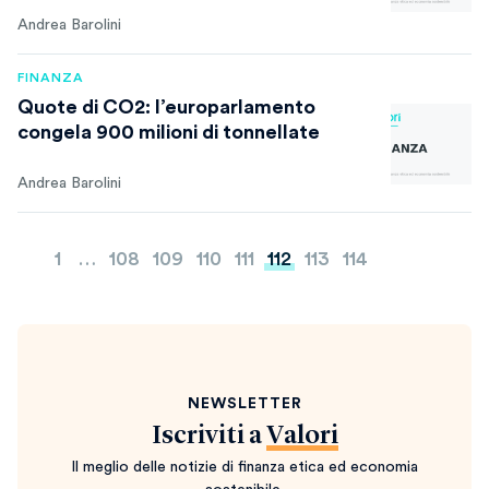
Andrea Barolini
FINANZA
Quote di CO2: l’europarlamento
congela 900 milioni di tonnellate
Andrea Barolini
Paginazione
1
…
108
109
110
111
112
113
114
degli
articoli
NEWSLETTER
Iscriviti a
Valori
Il meglio delle notizie di finanza etica ed economia