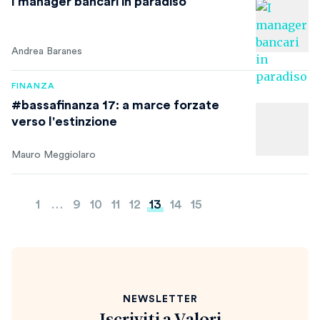
I manager bancari in paradiso
Andrea Baranes
FINANZA
#bassafinanza 17: a marce forzate
verso l'estinzione
Mauro Meggiolaro
Paginazione
1
…
9
10
11
12
13
14
15
degli
articoli
NEWSLETTER