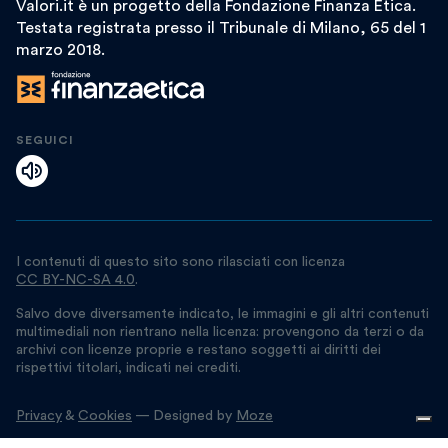
Valori.it è un progetto della Fondazione Finanza Etica.
Testata registrata presso il Tribunale di Milano, 65 del 1
marzo 2018.
SEGUICI
I contenuti di questo sito sono rilasciati con licenza
CC BY-NC-SA 4.0
.
Salvo dove diversamente indicato, le immagini e gli altri contenuti
multimediali non rientrano nella licenza: provengono da terzi o da
archivi con licenze proprie e restano soggetti ai diritti dei
rispettivi titolari, indicati nei crediti.
Privacy
&
Cookies
— Designed by
Moze