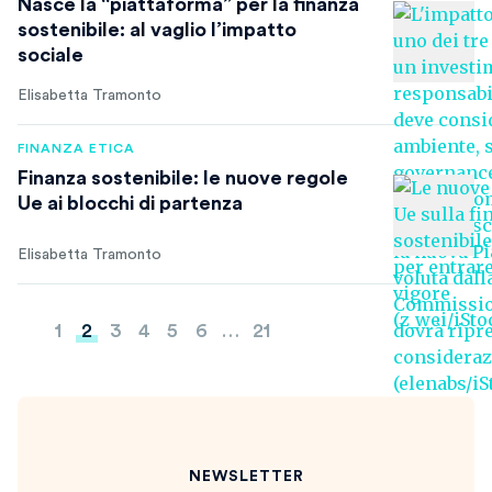
Nasce la “piattaforma” per la finanza
sostenibile: al vaglio l’impatto
sociale
Elisabetta Tramonto
FINANZA ETICA
Finanza sostenibile: le nuove regole
Ue ai blocchi di partenza
Elisabetta Tramonto
Paginazione
1
2
3
4
5
6
…
21
degli
articoli
NEWSLETTER