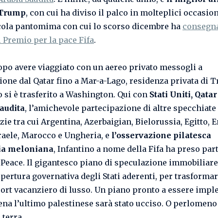
 Trump
, con cui ha diviso il palco in molteplici occasion
icola pantomima con cui lo scorso dicembre ha
consegna
 Premio per la pace Fifa
.
dopo avere viaggiato con un aereo privato messogli a
ione dal Qatar fino a Mar-a-Lago, residenza privata di 
o si è trasferito a Washington. Qui con
Stati Uniti, Qatar
audita
, l’amichevole partecipazione di altre specchiate
ie tra cui Argentina, Azerbaigian, Bielorussia, Egitto, 
sraele, Marocco e Ungheria, e
l’osservazione pilatesca
lia meloniana
, Infantino a nome della Fifa ha preso part
 Peace. Il gigantesco piano di speculazione immobiliare
opertura governativa degli Stati aderenti, per trasforma
sort vacanziero di lusso. Un piano pronto a essere imp
na l’ultimo palestinese sarà stato ucciso. O perlomeno
 terra.