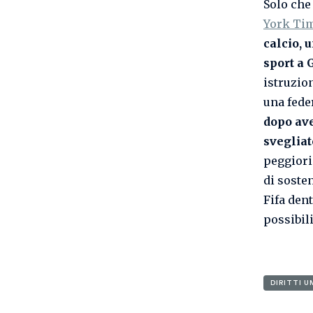
Solo che
York Ti
calcio, 
sport a 
istruzion
una fede
dopo ave
svegliat
peggiori
di sosten
Fifa den
possibil
DIRITTI U