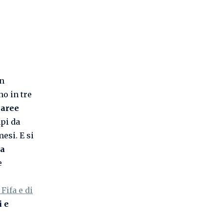
un
o in tre
 aree
mpi da
esi. E si
da
e
Fifa e di
i e