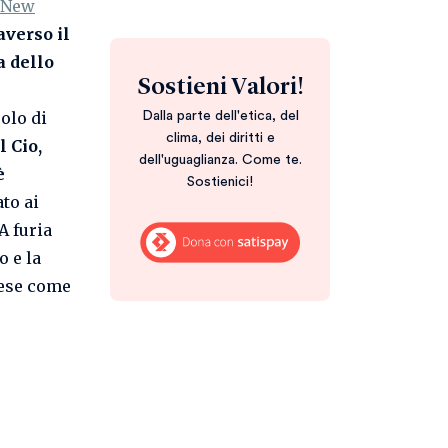
l New
averso il
a dello
Sostieni Valori!
uolo di
Dalla parte dell'etica, del
clima, dei diritti e
l Cio,
dell'uguaglianza. Come te.
è
Sostienici!
ato ai
A furia
o e la
tese come