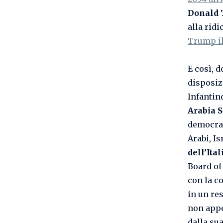
Donald
alla rid
Trump il
E così, 
disposiz
Infantin
Arabia S
democraz
Arabi, I
dell’Ita
Board of
con la c
in un re
non appe
dalla sua