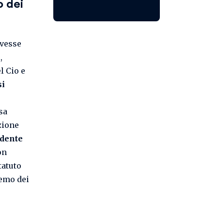
o dei
avesse
,
l Cio e
si
sa
zione
idente
on
tatuto
remo dei