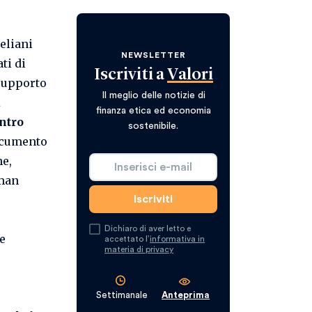
aeliani
NEWSLETTER
ti di
Iscriviti a
Valori
 supporto
Il meglio delle notizie di
a
finanza etica ed economia
ntro
sostenibile.
documento
ne,
uman
Dichiaro di aver letto e
e
accettato l’
informativa in
materia di privacy
Settimanale
Anteprima