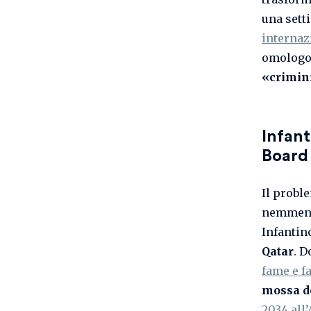
una sett
internaz
omologo 
«crimini
Infant
Board
Il proble
nemmeno 
Infantin
Qatar
. 
fame e fa
mossa d
2034 all’