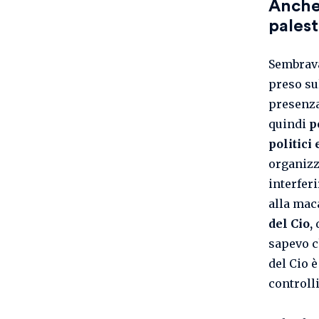
Anche 
palest
Sembrava
preso sul
presenza 
quindi
p
politici
organizz
interferi
alla mac
del Cio,
sapevo c
del Cio 
controll