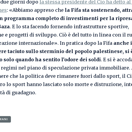
 due giorni dopo
la stessa presidente del Cio ha detto a
mes
: «Abbiamo appreso che
la Fifa sta sostenendo, attr
un programma completo di investimenti per la ripres
Gaza
. E lo sta facendo fornendo infrastrutture sportive,
e e progetti di sviluppo. Ciò è del tutto in linea con il r
razione internazionale». In pratica dopo la Fifa
anche i
re taciuto sullo sterminio del popolo palestinese, si 
o solo quando ha sentito l’odore dei soldi
. E si è accod
 regimi nel piano di speculazione privata immobiliare. 
ere che la politica deve rimanere fuori dallo sport, il Ci
tro lo sport hanno lasciato solo morte e distruzione, in
ità di guadagno.
MANI