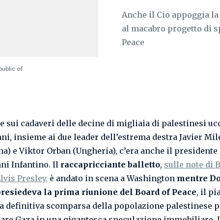
Anche il Cio appoggia la 
al macabro progetto di 
Peace
public of
 sui cadaveri delle decine di migliaia di palestinesi ucc
nni, insieme ai due leader dell’estrema destra Javier Mil
na) e Viktor Orban (Ungheria), c’era anche il presidente 
ni Infantino. Il
raccapricciante balletto
,
sulle note di 
lvis Presley,
è andato in scena a Washington
mentre D
resiedeva la prima riunione del Board of Peace
, il p
la definitiva scomparsa della popolazione palestinese p
are Gaza in una gigantesca speculazione immobiliare. Il