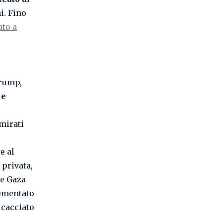
i. Fino
to a
Trump,
 e
Emirati
e al
 privata,
re Gaza
lementato
 cacciato