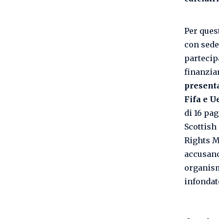
Per quest
con sede 
partecip
finanziar
presenta
Fifa e U
di 16 pa
Scottish
Rights Mo
accusano
organism
infondat