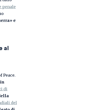
e penale
uo
uerra» e
e al
f Peace.
 in
i di
della
diali del
leato di