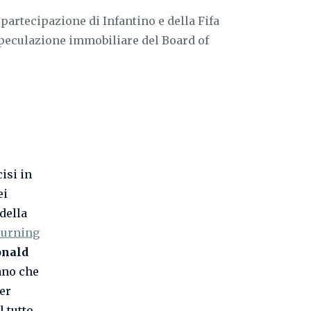
partecipazione di Infantino e della Fifa
speculazione immobiliare del Board of
isi in
ei
della
Burning
onald
iano che
er
 tutto