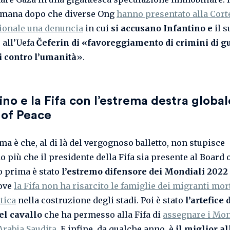
imana dopo che diverse Ong
hanno presentato alla Cort
ionale una denuncia
in cui
si accusano Infantino e
il s
all’Uefa
Čeferin di «favoreggiamento di crimini di g
 contro l’umanità
».
ino e la Fifa con l’estrema destra global
 of Peace
ma è che, al di là del vergognoso balletto, non stupisce
più che il presidente della Fifa sia presente al Board o
o prima è stato
l’estremo difensore dei Mondiali 2022
Dove
la Fifa non ha risarcito le famiglie dei migranti mort
tica
nella costruzione degli stadi. Poi è stato
l’artefice 
el cavallo
che ha permesso alla Fifa di
assegnare i Mon
Arabia Saudita
. E infine, da qualche anno, è
il miglior al