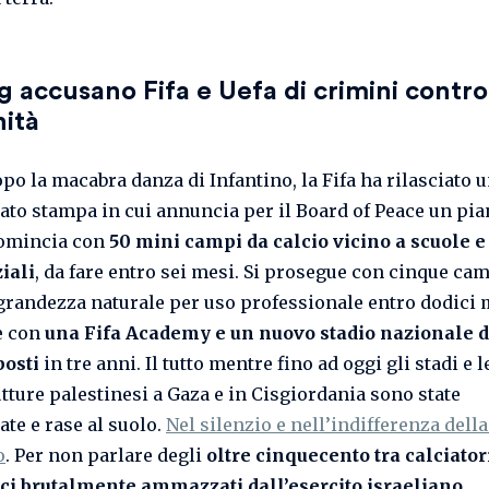
 accusano Fifa e Uefa di crimini contro
nità
po la macabra danza di Infantino, la Fifa ha rilasciato 
to stampa in cui annuncia per il Board of Peace un pian
 comincia con
50 mini campi da calcio vicino a scuole e
iali
, da fare entro sei mesi. Si prosegue con cinque ca
 grandezza naturale per uso professionale entro dodici m
e con
una Fifa Academy e un nuovo stadio nazionale 
posti
in tre anni. Il tutto mentre fino ad oggi gli stadi e l
utture palestinesi a Gaza e in Cisgiordania sono state
te e rase al suolo.
Nel silenzio e nell’indifferenza della 
o
. Per non parlare degli
oltre cinquecento tra calciator
ici brutalmente ammazzati dall’esercito israeliano
.