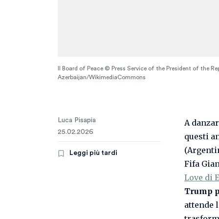
Il Board of Peace © Press Service of the President of the Re
Azerbaijan/WikimediaCommons
Luca Pisapia
A danzare
25.02.2026
questi a
(Argenti
Leggi più tardi
Fifa Gian
Love di E
Trump p
attende 
trasform