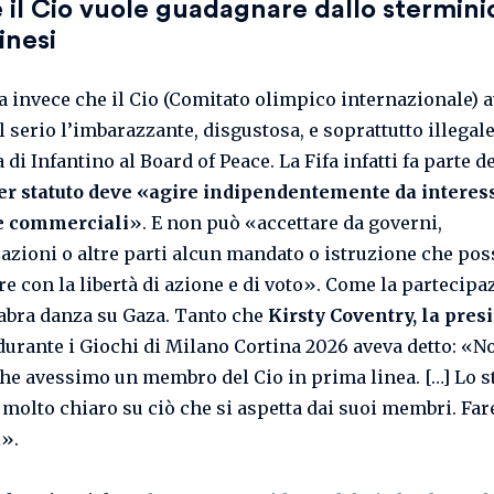
il Cio vuole guadagnare dallo stermini
inesi
 invece che il Cio (Comitato olimpico internazionale) 
 serio l’imbarazzante, disgustosa, e soprattutto illegale
di Infantino al Board of Peace. La Fifa infatti fa parte de
er statuto deve «agire indipendentemente da interes
 e commerciali
». E non può «accettare da governi,
azioni o altre parti alcun mandato o istruzione che pos
re con la libertà di azione e di voto». Come la partecipa
abra danza su Gaza. Tanto che
Kirsty Coventry, la pres
durante i Giochi di Milano Cortina 2026 aveva detto: «N
he avessimo un membro del Cio in prima linea. […] Lo s
è molto chiaro su ciò che si aspetta dai suoi membri. Fa
i».