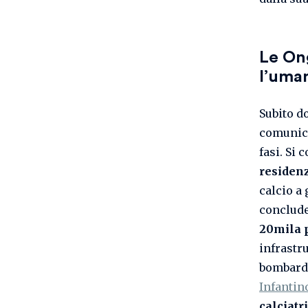
Le Ong
l’uma
Subito do
comunica
fasi. Si
residenz
calcio a
conclud
20mila 
infrastr
bombarda
Infantin
calciatr