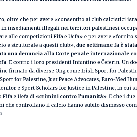
o, oltre che per avere «consentito ai club calcistici isr
in insediamenti illegali nei territori palestinesi occupa
are alle competizioni Fifa e Uefa» e per avere «fornito
io e strutturale a questi club»,
due settimane fa è stat
ta una denuncia alla Corte penale internazionale co
efa
. E contro i loro presidenti Infantino e Čeferin. Un 
gine firmato da diverse Ong come Irish Sport for Palesti
 Sport for Palestine, Just Peace Advocates, Euro-Med H
nitor e Sport Scholars for Justice in Palestine, in cui si
 Fifa e Uefa di
«crimini contro l’umanità»
. E che i due
i che controllano il calcio hanno subito dismesso com
o.