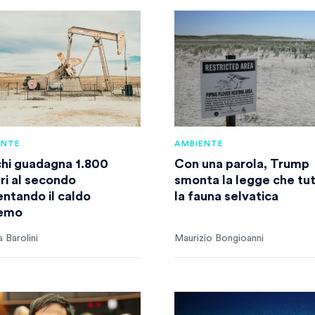
ENTE
AMBIENTE
chi guadagna 1.800
Con una parola, Trump
ari al secondo
smonta la legge che tu
entando il caldo
la fauna selvatica
remo
 Barolini
Maurizio Bongioanni