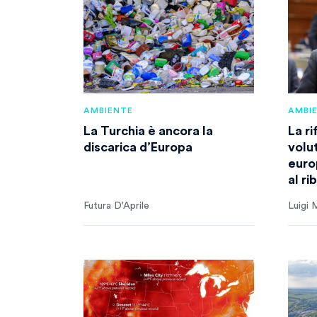
AMBIENTE
AMBI
La Turchia è ancora la
La r
discarica d’Europa
volu
euro
al ri
Futura D'Aprile
Luigi