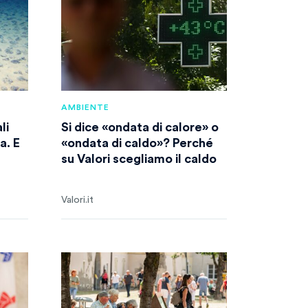
AMBIENTE
li
Si dice «ondata di calore» o
a. E
«ondata di caldo»? Perché
su Valori scegliamo il caldo
Valori.it