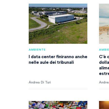
AMBIENTE
AMBI
I data center finiranno anche
C’è 
nelle aule dei tribunali
doll
alim
est
Andrea Di Turi
Andrea