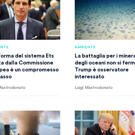
ENTE
AMBIENTE
iforma del sistema Ets
La battaglia per i minera
ta dalla Commissione
degli oceani non si ferm
pea è un compromesso
Trump è osservatore
basso
interessato
 Mastrodonato
Luigi Mastrodonato