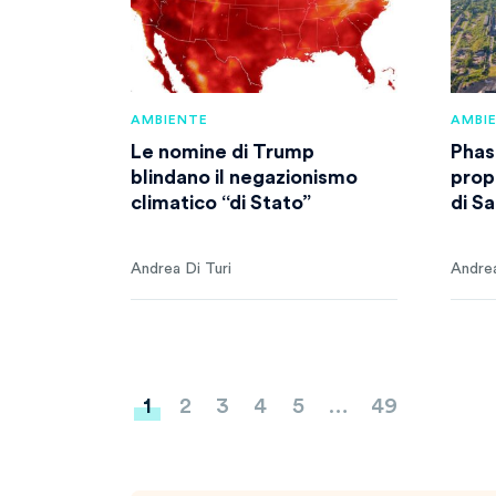
AMBIENTE
AMBI
Le nomine di Trump
Phase
blindano il negazionismo
prop
climatico “di Stato”
di S
Andrea Di Turi
Andrea
Paginazione
1
2
3
4
5
…
49
degli
articoli