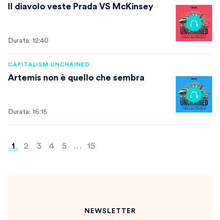
Il diavolo veste Prada VS McKinsey
Durata: 12:40
CAPITALISM UNCHAINED
Artemis non è quello che sembra
Durata: 16:15
Paginazione
1
2
3
4
5
…
15
degli
articoli
NEWSLETTER