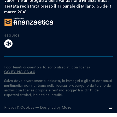
Valori.it è un progetto della Fondazione Finanza Etica.
Testata registrata presso il Tribunale di Milano, 65 del 1
marzo 2018.
SEGUICI
I contenuti di questo sito sono rilasciati con licenza
CC BY-NC-SA 4.0
.
Salvo dove diversamente indicato, le immagini e gli altri contenuti
multimediali non rientrano nella licenza: provengono da terzi o da
archivi con licenze proprie e restano soggetti ai diritti dei
rispettivi titolari, indicati nei crediti.
Privacy
&
Cookies
— Designed by
Moze