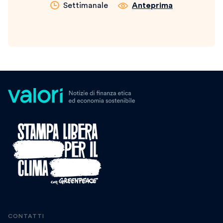
Settimanale
Anteprima
CONTATTI