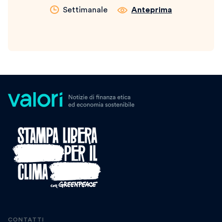
Settimanale
Anteprima
CONTATTI