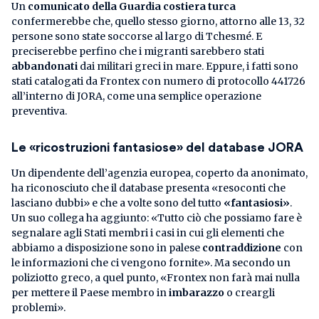
Un
comunicato della Guardia costiera turca
confermerebbe che, quello stesso giorno, attorno alle 13, 32
persone sono state soccorse al largo di Tchesmé. E
preciserebbe perfino che i migranti sarebbero stati
abbandonati
dai militari greci in mare. Eppure, i fatti sono
stati catalogati da Frontex con numero di protocollo 441726
all’interno di JORA, come una semplice operazione
preventiva.
Le «ricostruzioni fantasiose» del database JORA
Un dipendente dell’agenzia europea, coperto da anonimato,
ha riconosciuto che il database presenta «resoconti che
lasciano dubbi» e che a volte sono del tutto
«fantasiosi»
.
Un suo collega ha aggiunto: «Tutto ciò che possiamo fare è
segnalare agli Stati membri i casi in cui gli elementi che
abbiamo a disposizione sono in palese
contraddizione
con
le informazioni che ci vengono fornite». Ma secondo un
poliziotto greco, a quel punto, «Frontex non farà mai nulla
per mettere il Paese membro in
imbarazzo
o creargli
problemi».