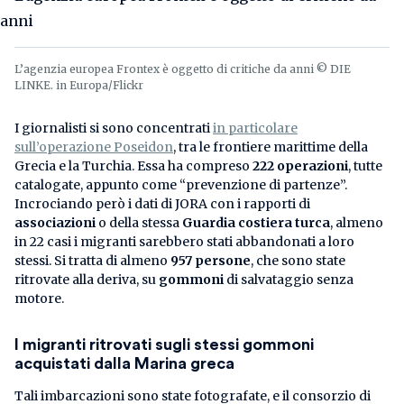
L’agenzia europea Frontex è oggetto di critiche da anni © DIE
LINKE. in Europa/Flickr
I giornalisti si sono concentrati
in particolare
sull’operazione Poseidon
, tra le frontiere marittime della
Grecia e la Turchia. Essa ha compreso
222 operazioni
, tutte
catalogate, appunto come “prevenzione di partenze”.
Incrociando però i dati di JORA con i rapporti di
associazioni
o della stessa
Guardia costiera turca
, almeno
in 22 casi i migranti sarebbero stati abbandonati a loro
stessi. Si tratta di almeno
957 persone
, che sono state
ritrovate alla deriva, su
gommoni
di salvataggio senza
motore.
I migranti ritrovati sugli stessi gommoni
acquistati dalla Marina greca
Tali imbarcazioni sono state fotografate, e il consorzio di