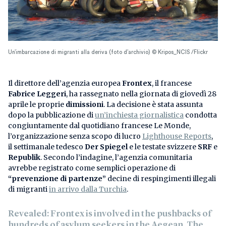
Un’imbarcazione di migranti alla deriva (foto d’archivio) © Kripos_NCIS /Flickr
Il direttore dell’agenzia europea
Frontex
, il francese
Fabrice Leggeri
, ha rassegnato nella giornata di giovedì 28
aprile le proprie
dimissioni
. La decisione è stata assunta
dopo la pubblicazione di
un’inchiesta giornalistica
condotta
congiuntamente dal quotidiano francese Le Monde,
l’organizzazione senza scopo di lucro
Lighthouse Reports
,
il settimanale tedesco
Der Spiegel
e le testate svizzere
SRF
e
Republik
. Secondo l’indagine, l’agenzia comunitaria
avrebbe registrato come semplici operazione di
“prevenzione di partenze”
decine di respingimenti illegali
di migranti
in arrivo dalla Turchia
.
Revealed: Frontex is involved in the pushbacks of
hundreds of asylum seekers in the Aegean. The