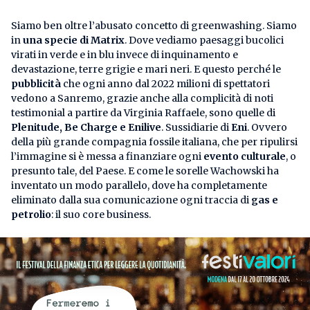
Siamo ben oltre l’abusato concetto di greenwashing. Siamo
in
una specie di Matrix
. Dove vediamo paesaggi bucolici
virati in verde e in blu invece di inquinamento e
devastazione, terre grigie e mari neri. E questo perché le
pubblicità
che ogni anno dal 2022 milioni di spettatori
vedono a Sanremo, grazie anche alla complicità di noti
testimonial a partire da Virginia Raffaele, sono quelle di
Plenitude, Be Charge e Enilive
. Sussidiarie di
Eni
. Ovvero
della più grande compagnia fossile italiana, che per ripulirsi
l’immagine si è messa a finanziare ogni
evento culturale
, o
presunto tale, del Paese. E come le sorelle Wachowski ha
inventato un modo parallelo, dove ha completamente
eliminato dalla sua comunicazione ogni traccia di
gas e
petrolio
: il suo core business.