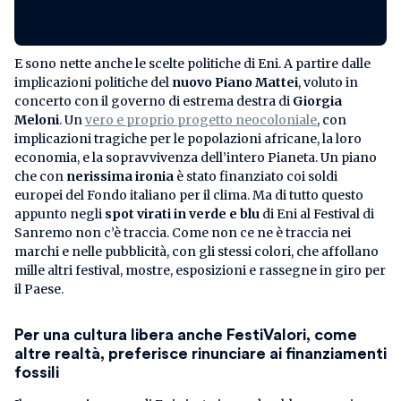
E sono nette anche le scelte politiche di Eni. A partire dalle
implicazioni politiche del
nuovo Piano Mattei
, voluto in
concerto con il governo di estrema destra di
Giorgia
Meloni
. Un
vero e proprio progetto neocoloniale
, con
implicazioni tragiche per le popolazioni africane, la loro
economia, e la sopravvivenza dell’intero Pianeta. Un piano
che con
nerissima ironia
è stato finanziato coi soldi
europei del Fondo italiano per il clima. Ma di tutto questo
appunto negli
spot virati in verde e blu
di Eni al Festival di
Sanremo non c’è traccia. Come non ce ne è traccia nei
marchi e nelle pubblicità, con gli stessi colori, che affollano
mille altri festival, mostre, esposizioni e rassegne in giro per
il Paese.
Per una cultura libera anche FestiValori, come
altre realtà, preferisce rinunciare ai finanziamenti
fossili