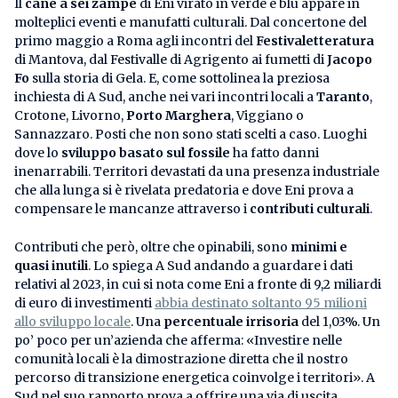
Il
cane a sei zampe
di Eni virato in verde e blu appare in
molteplici eventi e manufatti culturali. Dal concertone del
primo maggio a Roma agli incontri del
Festivaletteratura
di Mantova, dal Festivalle di Agrigento ai fumetti di
Jacopo
Fo
sulla storia di Gela. E, come sottolinea la preziosa
inchiesta di A Sud, anche nei vari incontri locali a
Taranto
,
Crotone, Livorno,
Porto Marghera
, Viggiano o
Sannazzaro. Posti che non sono stati scelti a caso. Luoghi
dove lo
sviluppo basato sul fossile
ha fatto danni
inenarrabili. Territori devastati da una presenza industriale
che alla lunga si è rivelata predatoria e dove Eni prova a
compensare le mancanze attraverso i
contributi culturali
.
Contributi che però, oltre che opinabili, sono
minimi e
quasi inutili
. Lo spiega A Sud andando a guardare i dati
relativi al 2023, in cui si nota come Eni a fronte di 9,2 miliardi
di euro di investimenti
abbia destinato soltanto 95 milioni
allo sviluppo locale
. Una
percentuale irrisoria
del 1,03%. Un
po’ poco per un’azienda che afferma: «Investire nelle
comunità locali è la dimostrazione diretta che il nostro
percorso di transizione energetica coinvolge i territori». A
Sud nel suo rapporto prova a offrire una via di uscita,