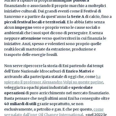
Mirato a ripulire la propria
immagine pubblica
finanziando o associando il proprio marchio a molteplici
iniziative culturali. Dai grandi eventi come il Festival di
Sanremo e a partire da quest’anno la
Serie A
di calcio, fino a
piccoli festival locali e territoriali
. E lo abbia fatto senza
alcun
impegno
vero e proprio verso le cause sociali o
ambientali che i suoi spot dicono di perseguire. E senza
neppure
attenzione
verso quei territori in cui finanzia le
iniziative. Anzi, spesso e volentieri sono proprio quelle
realtà locali martoriate da estrazione, produzione e
trasporto delle energie fossili.
Non serve ripercorre la storia di Eni partendo dai tempi
dell’Ente Nazionale Idrocarburi di
Enrico Mattei
e
arrivando alla partecipata statale di oggi che, come
ha
spiegato il professor Alessandro Volpi su queste pagine
,
veleggia tra opachi piani industriali e
spericolate
operazioni
di puro arricchimento nel mercato finanziario.
Basta pensare che negli ultimi anni Eni ha conseguito oltre
40 miliardi di utili
grazie soprattutto, se non
esclusivamente, a petrolio e gas. E che per questo,
come
segnalato dall’ong Oil Change International
, «nel 2022 le