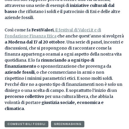
attraverso una serie di esempi di
iniziative culturali dal
basso
che rifiutano i soldi e il patrocinio di Eni e delle altre
aziende fossili.
Così come fa
FestiValori
,
il festival di Valori.it e di
Fondazione Finanza Etica
che anche quest’anno si svolgerà
a Modena dal 17 al 20 ottobre
. Una serie di panel, incontri e
discussioni, che si propongono di raccontare come la
finanza appartenga oramai a ogni aspetto della nostra vita
quotidiana. E lo fa
rinunciando a ogni tipo di
finanziamento
o sponsorizzazione che provenga da
aziende fossili
, o che commerciano in armi o non
rispettino i minimi parametrici etici. E sono molti soldi.
Perché dire no a questo tipo di finanziamenti non è solo un
diniego o una scelta di campo. È soprattutto l’inizio di un
percorso collettivo
per una cultura libera, che abbia la
volontà di portare
giustizia sociale, economica e
climatica
.
COMBUSTIBILI FOSSILI
GREENWASHING