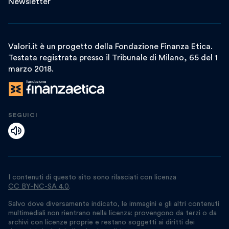
Newsletter
Valori.it è un progetto della Fondazione Finanza Etica.
Testata registrata presso il Tribunale di Milano, 65 del 1
marzo 2018.
SEGUICI
I contenuti di questo sito sono rilasciati con licenza
CC BY-NC-SA 4.0
.
Salvo dove diversamente indicato, le immagini e gli altri contenuti
multimediali non rientrano nella licenza: provengono da terzi o da
archivi con licenze proprie e restano soggetti ai diritti dei