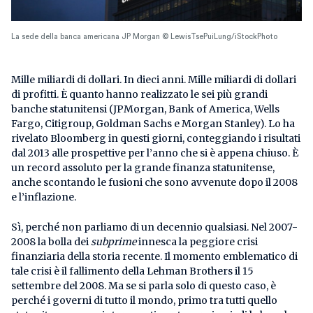
La sede della banca americana JP Morgan © LewisTsePuiLung/iStockPhoto
Mille miliardi di dollari. In dieci anni. Mille miliardi di dollari
di profitti. È quanto hanno realizzato le sei più grandi
banche statunitensi (JPMorgan, Bank of America, Wells
Fargo, Citigroup, Goldman Sachs e Morgan Stanley). Lo ha
rivelato Bloomberg in questi giorni, conteggiando i risultati
dal 2013 alle prospettive per l’anno che si è appena chiuso. È
un record assoluto per la grande finanza statunitense,
anche scontando le fusioni che sono avvenute dopo il 2008
e l’inflazione.
Sì, perché non parliamo di un decennio qualsiasi. Nel 2007-
2008 la bolla dei
subprime
innesca la peggiore crisi
finanziaria della storia recente. Il momento emblematico di
tale crisi è il fallimento della Lehman Brothers il 15
settembre del 2008. Ma se si parla solo di questo caso, è
perché i governi di tutto il mondo, primo tra tutti quello