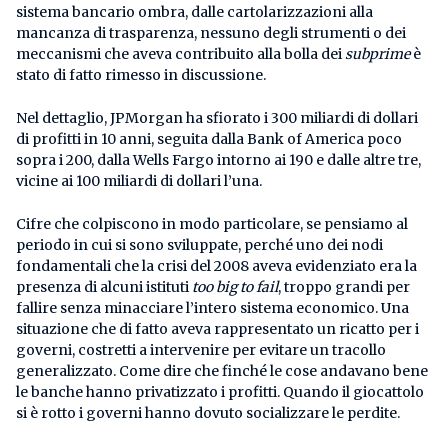
sistema bancario ombra, dalle cartolarizzazioni alla
mancanza di trasparenza, nessuno degli strumenti o dei
meccanismi che aveva contribuito alla bolla dei
subprime
è
stato di fatto rimesso in discussione.
Nel dettaglio, JPMorgan ha sfiorato i 300 miliardi di dollari
di profitti in 10 anni, seguita dalla Bank of America poco
sopra i 200, dalla Wells Fargo intorno ai 190 e dalle altre tre,
vicine ai 100 miliardi di dollari l’una.
Cifre che colpiscono in modo particolare, se pensiamo al
periodo in cui si sono sviluppate, perché uno dei nodi
fondamentali che la crisi del 2008 aveva evidenziato era la
presenza di alcuni istituti
too big to fail
, troppo grandi per
fallire senza minacciare l’intero sistema economico. Una
situazione che di fatto aveva rappresentato un ricatto per i
governi, costretti a intervenire per evitare un tracollo
generalizzato. Come dire che finché le cose andavano bene
le banche hanno privatizzato i profitti. Quando il giocattolo
si è rotto i governi hanno dovuto socializzare le perdite.