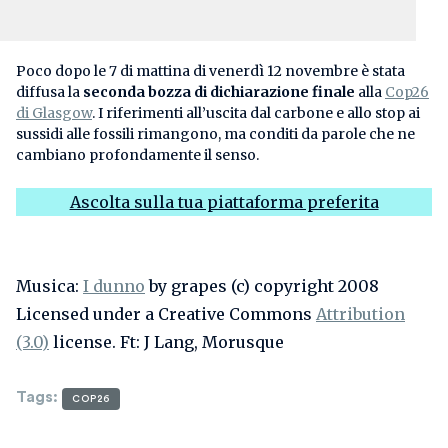
Poco dopo le 7 di mattina di venerdì 12 novembre è stata
diffusa la
seconda bozza di dichiarazione finale
alla
Cop26
di Glasgow
. I riferimenti all’uscita dal carbone e allo stop ai
sussidi alle fossili rimangono, ma conditi da parole che ne
cambiano profondamente il senso.
Ascolta sulla tua piattaforma preferita
Musica:
I dunno
by grapes (c) copyright 2008
Licensed under a Creative Commons
Attribution
(3.0)
license. Ft: J Lang, Morusque
Tags
:
COP26