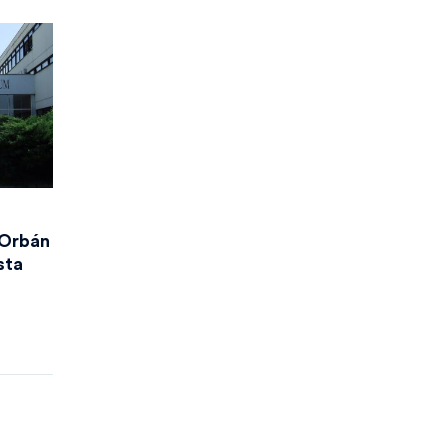
 Orbán
sta