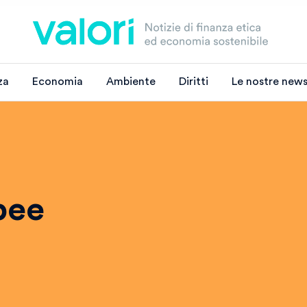
za
Economia
Ambiente
Diritti
Le nostre news
pee