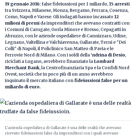
19 gennaio 2016:
false fideiussioni per 1 miliardo,
15 arresti
tra Svizzera, Milanese, Monza, Bergamo, Ferrara, Cosenza,
Como, Napoli e Varese. Gli indagati hanno incassato
12
milioni di premi
da imprenditori che avevano contratti con
i Comuni di Carugate, Gorla Minore e Bresso, Cepagatti in
Abruzzo, con le aziende ospedaliere di Cannizzaro, Udine,
Legnano, Valtellina e Valchiavenna, Gallarate, Terni e “Dei
Colli” di Napoli, il Policlinico San Matteo di Pavia e le
Ferrovie Nord di Milano. Con i soldi della
‘ndrina di Desio
,
riciclati a Lugano, avrebbero finanziato la
Lombard
Merchant Bank
, la Centrofinanziaria Spa e la Confidi Nord
Ovest, società che in poco più di un anno avrebbero
inquinato il mercato italiano con
fideiussioni false per un
miliardo di euro.
L’azienda ospedaliera di Gallarate è una delle realtà che avevano
ricevuto fideiussioni false da imprenditori con i quali avevano