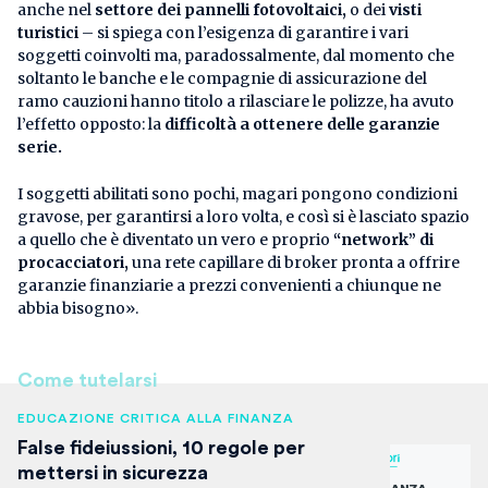
anche nel
settore dei pannelli fotovoltaici,
o dei
visti
turistici
– si spiega con l’esigenza di garantire i vari
soggetti coinvolti ma, paradossalmente, dal momento che
soltanto le banche e le compagnie di assicurazione del
ramo cauzioni hanno titolo a rilasciare le polizze, ha avuto
l’effetto opposto: la
difficoltà a ottenere delle garanzie
serie.
I soggetti abilitati sono pochi, magari pongono condizioni
gravose, per garantirsi a loro volta, e così si è lasciato spazio
a quello che è diventato un vero e proprio
“network” di
procacciatori,
una rete capillare di broker pronta a offrire
garanzie finanziarie a prezzi convenienti a chiunque ne
abbia bisogno».
Come tutelarsi
EDUCAZIONE CRITICA ALLA FINANZA
False fideiussioni, 10 regole per
mettersi in sicurezza