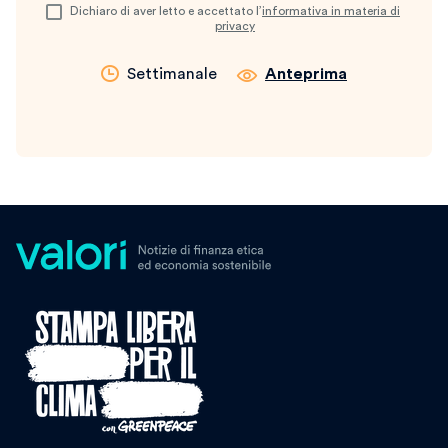
Dichiaro di aver letto e accettato l’
informativa in materia di
privacy
Settimanale
Anteprima