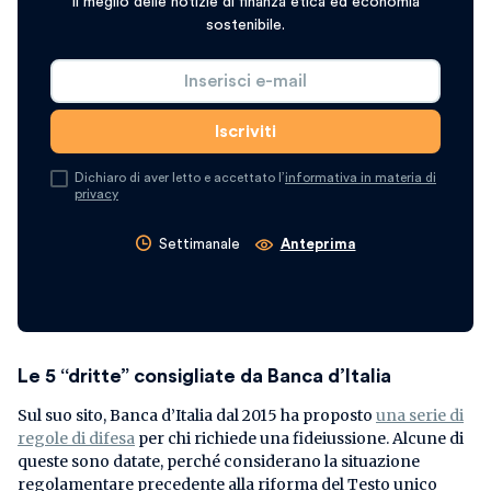
Il meglio delle notizie di finanza etica ed economia
sostenibile.
Dichiaro di aver letto e accettato l’
informativa in materia di
privacy
Settimanale
Anteprima
Le 5 “dritte” consigliate da Banca d’Italia
Sul suo sito, Banca d’Italia dal 2015 ha proposto
una serie di
regole di difesa
per chi richiede una fideiussione. Alcune di
queste sono datate, perché considerano la situazione
regolamentare precedente alla riforma del Testo unico