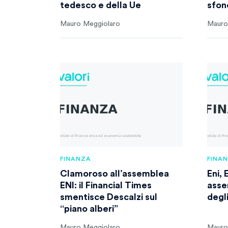
tedesco e della Ue
sfon
Mauro Meggiolaro
Mauro
FINANZA
FINA
Clamoroso all’assemblea
Eni, 
ENI: il Financial Times
asse
smentisce Descalzi sul
degli
“piano alberi”
Mauro Meggiolaro
Mauro