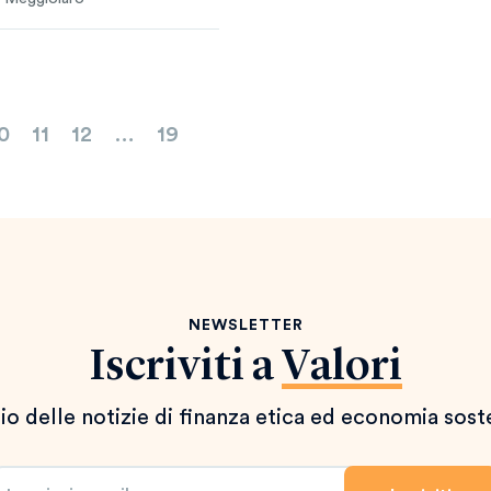
0
11
12
…
19
NEWSLETTER
Iscriviti a
Valori
io delle notizie di finanza etica ed economia sost