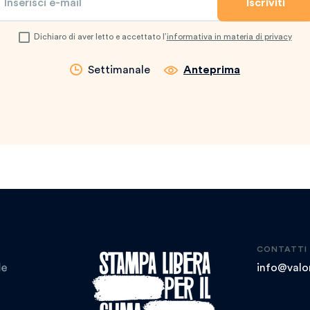
Dichiaro di aver letto e accettato l’
informativa in materia di privacy
Settimanale
Anteprima
CONTATTI
info@valor