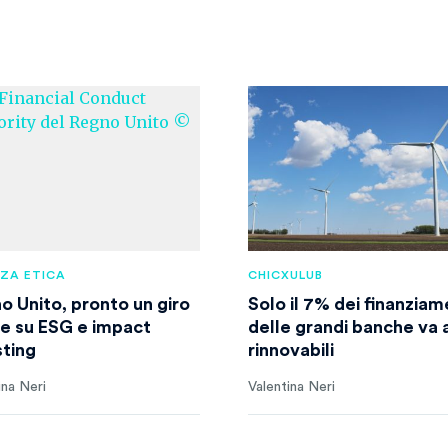
NZA ETICA
CHICXULUB
o Unito, pronto un giro
Solo il 7% dei finanziam
ite su ESG e impact
delle grandi banche va a
sting
rinnovabili
ina Neri
Valentina Neri