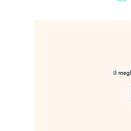
degli
articoli
Il megl