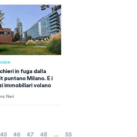
OMIA
chieri in fuga dalla
t puntano Milano. E i
zi immobiliari volano
ina Neri
45
46
47
48
…
55