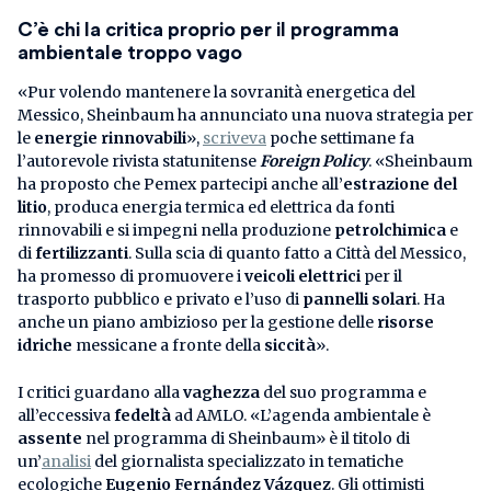
C’è chi la critica proprio per il programma
ambientale troppo vago
«Pur volendo mantenere la sovranità energetica del
Messico, Sheinbaum ha annunciato una nuova strategia per
le
energie rinnovabili
»,
scriveva
poche settimane fa
l’autorevole rivista statunitense
Foreign Policy
. «Sheinbaum
ha proposto che Pemex partecipi anche all’
estrazione del
litio
, produca energia termica ed elettrica da fonti
rinnovabili e si impegni nella produzione
petrolchimica
e
di
fertilizzanti
. Sulla scia di quanto fatto a Città del Messico,
ha promesso di promuovere i
veicoli elettrici
per il
trasporto pubblico e privato e l’uso di
pannelli solari
. Ha
anche un piano ambizioso per la gestione delle
risorse
idriche
messicane a fronte della
siccità
».
I critici guardano alla
vaghezza
del suo programma e
all’eccessiva
fedeltà
ad AMLO. «L’agenda ambientale è
assente
nel programma di Sheinbaum» è il titolo di
un’
analisi
del giornalista specializzato in tematiche
ecologiche
Eugenio Fernández Vázquez
. Gli ottimisti