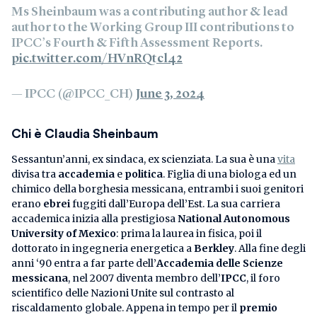
Ms Sheinbaum was a contributing author & lead
author to the Working Group III contributions to
IPCC’s Fourth & Fifth Assessment Reports.
pic.twitter.com/HVnRQtcl42
— IPCC (@IPCC_CH)
June 3, 2024
Chi è Claudia Sheinbaum
Sessantun’anni, ex sindaca, ex scienziata. La sua è una
vita
divisa tra
accademia
e
politica
. Figlia di una biologa ed un
chimico della borghesia messicana, entrambi i suoi genitori
erano
ebrei
fuggiti dall’Europa dell’Est. La sua carriera
accademica inizia alla prestigiosa
National Autonomous
University of Mexico
: prima la laurea in fisica, poi il
dottorato in ingegneria energetica a
Berkley
. Alla fine degli
anni ‘90 entra a far parte dell’
Accademia delle Scienze
messicana
, nel 2007 diventa membro dell’
IPCC
, il foro
scientifico delle Nazioni Unite sul contrasto al
riscaldamento globale. Appena in tempo per il
premio