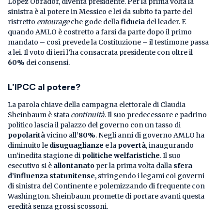
López Obrador, diventa presidente. Per la prima volta la
sinistra è al potere in Messico e lei da subito fa parte del
ristretto
entourage
che gode della
fiducia
del leader. E
quando AMLO è costretto a farsi da parte dopo il primo
mandato – così prevede la Costituzione – il testimone passa
a lei. Il voto di ieri l’ha consacrata presidente con oltre il
60%
dei consensi.
L’IPCC al potere?
La parola chiave della campagna elettorale di Claudia
Sheinbaum è stata
continuità
. Il suo predecessore e padrino
politico lascia il palazzo del governo con un tasso di
popolarità
vicino all’
80%
. Negli anni di governo AMLO ha
diminuito le
disuguaglianze
e la
povertà
, inaugurando
un’inedita stagione di
politiche welfaristiche
. Il suo
esecutivo si è
allontanato
per la prima volta dalla
sfera
d’influenza statunitense
, stringendo i legami coi governi
di sinistra del Continente e polemizzando di frequente con
Washington. Sheinbaum promette di portare avanti questa
eredità senza grossi scossoni.