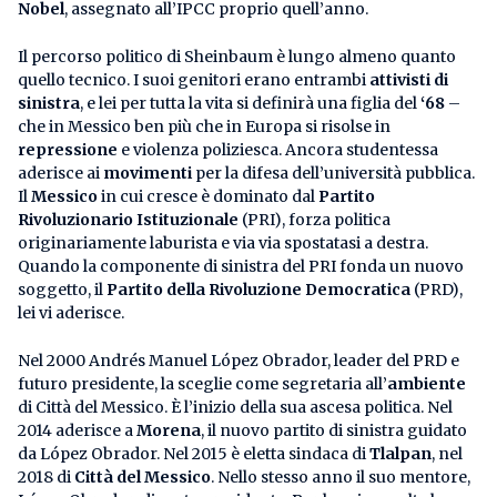
Nobel
, assegnato all’IPCC proprio quell’anno.
Il percorso politico di Sheinbaum è lungo almeno quanto
quello tecnico. I suoi genitori erano entrambi
attivisti di
sinistra
, e lei per tutta la vita si definirà una figlia del
‘68
–
che in Messico ben più che in Europa si risolse in
repressione
e violenza poliziesca. Ancora studentessa
aderisce ai
movimenti
per la difesa dell’università pubblica.
Il
Messico
in cui cresce è dominato dal
Partito
Rivoluzionario Istituzionale
(PRI), forza politica
originariamente laburista e via via spostatasi a destra.
Quando la componente di sinistra del PRI fonda un nuovo
soggetto, il
Partito della Rivoluzione Democratica
(PRD),
lei vi aderisce.
Nel 2000 Andrés Manuel López Obrador, leader del PRD e
futuro presidente, la sceglie come segretaria all’
ambiente
di Città del Messico. È l’inizio della sua ascesa politica. Nel
2014 aderisce a
Morena
, il nuovo partito di sinistra guidato
da López Obrador. Nel 2015 è eletta sindaca di
Tlalpan
, nel
2018 di
Città del Messico
. Nello stesso anno il suo mentore,