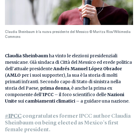
Claudia Sheinbaum è la nuova presidente del Messico © Maritza Ríos/Wikimedia
Commons
Claudia Sheinbaum
ha vinto le elezioni presidenziali
messicane. Già sindaca di Città del Messico ed erede politica
dell’attuale presidente
Andrés Manuel López Obrador
(
AMLO
per i suoi supporter), la sua è la storia di molti
primati infranti. Secondo capo di Stato di sinistra nella
storia del Paese,
prima donna
, è anche la prima ex
componente dell’
IPCC
– il foro scientifico delle
Nazioni
Unite
sui
cambiamenti climatici
– a guidare una nazione.
#IPCC
congratulates former IPCC author Claudia
Sheinbaum on being elected as Mexico’s first
female president.