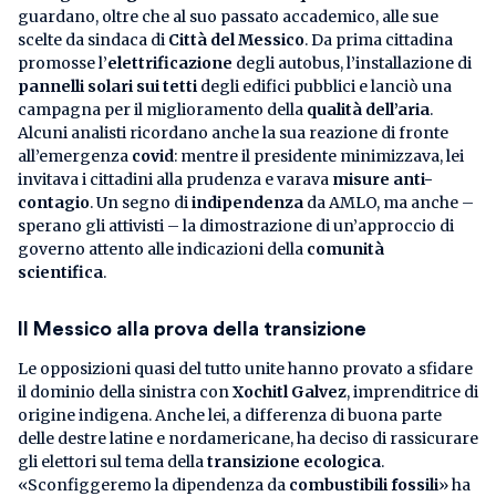
guardano, oltre che al suo passato accademico, alle sue
scelte da sindaca di
Città del Messico
. Da prima cittadina
promosse l’
elettrificazione
degli autobus, l’installazione di
pannelli solari sui tetti
degli edifici pubblici e lanciò una
campagna per il miglioramento della
qualità dell’aria
.
Alcuni analisti ricordano anche la sua reazione di fronte
all’emergenza
covid
: mentre il presidente minimizzava, lei
invitava i cittadini alla prudenza e varava
misure anti-
contagio
. Un segno di
indipendenza
da AMLO, ma anche –
sperano gli attivisti – la dimostrazione di un’approccio di
governo attento alle indicazioni della
comunità
scientifica
.
Il Messico alla prova della transizione
Le opposizioni quasi del tutto unite hanno provato a sfidare
il dominio della sinistra con
Xochitl Galvez
, imprenditrice di
origine indigena. Anche lei, a differenza di buona parte
delle destre latine e nordamericane, ha deciso di rassicurare
gli elettori sul tema della
transizione ecologica
.
«Sconfiggeremo la dipendenza da
combustibili fossili
» ha