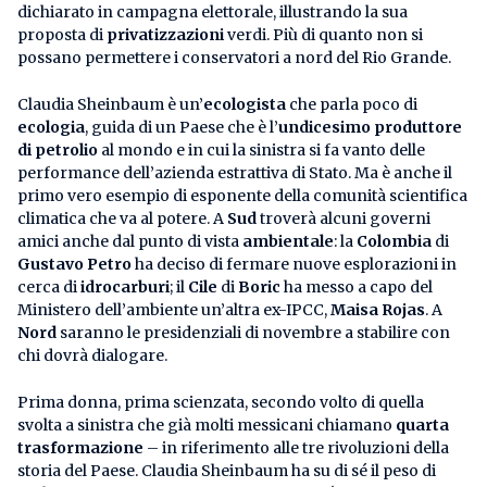
dichiarato in campagna elettorale, illustrando la sua
proposta di
privatizzazioni
verdi. Più di quanto non si
possano permettere i conservatori a nord del Rio Grande.
Claudia Sheinbaum è un’
ecologista
che parla poco di
ecologia
, guida di un Paese che è l’
undicesimo produttore
di petrolio
al mondo e in cui la sinistra si fa vanto delle
performance dell’azienda estrattiva di Stato. Ma è anche il
primo vero esempio di esponente della comunità scientifica
climatica che va al potere. A
Sud
troverà alcuni governi
amici anche dal punto di vista
ambientale
: la
Colombia
di
Gustavo Petro
ha deciso di fermare nuove esplorazioni in
cerca di
idrocarburi
; il
Cile
di
Boric
ha messo a capo del
Ministero dell’ambiente un’altra ex-IPCC,
Maisa Rojas
. A
Nord
saranno le presidenziali di novembre a stabilire con
chi dovrà dialogare.
Prima donna, prima scienzata, secondo volto di quella
svolta a sinistra che già molti messicani chiamano
quarta
trasformazione
– in riferimento alle tre rivoluzioni della
storia del Paese. Claudia Sheinbaum ha su di sé il peso di