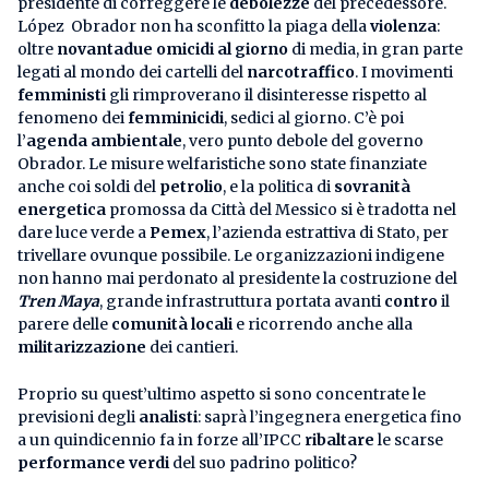
presidente di correggere le
debolezze
del precedessore.
López Obrador non ha sconfitto la piaga della
violenza
:
oltre
novantadue omicidi al giorno
di media, in gran parte
legati al mondo dei cartelli del
narcotraffico
. I movimenti
femministi
gli rimproverano il disinteresse rispetto al
fenomeno dei
femminicidi
, sedici al giorno. C’è poi
l’
agenda ambientale
, vero punto debole del governo
Obrador. Le misure welfaristiche sono state finanziate
anche coi soldi del
petrolio
, e la politica di
sovranità
energetica
promossa da Città del Messico si è tradotta nel
dare luce verde a
Pemex
, l’azienda estrattiva di Stato, per
trivellare ovunque possibile. Le organizzazioni indigene
non hanno mai perdonato al presidente la costruzione del
Tren Maya
, grande infrastruttura portata avanti
contro
il
parere delle
comunità locali
e ricorrendo anche alla
militarizzazione
dei cantieri.
Proprio su quest’ultimo aspetto si sono concentrate le
previsioni degli
analisti
: saprà l’ingegnera energetica fino
a un quindicennio fa in forze all’IPCC
ribaltare
le scarse
performance verdi
del suo padrino politico?