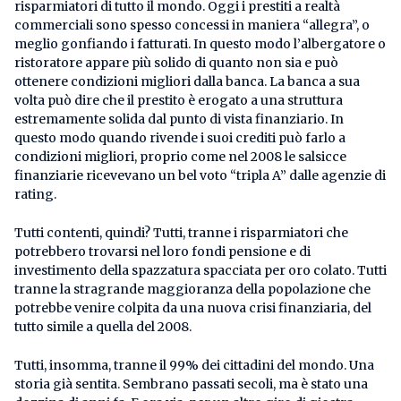
risparmiatori di tutto il mondo. Oggi i prestiti a realtà
commerciali sono spesso concessi in maniera “allegra”, o
meglio gonfiando i fatturati. In questo modo l’albergatore o
ristoratore appare più solido di quanto non sia e può
ottenere condizioni migliori dalla banca. La banca a sua
volta può dire che il prestito è erogato a una struttura
estremamente solida dal punto di vista finanziario. In
questo modo quando rivende i suoi crediti può farlo a
condizioni migliori, proprio come nel 2008 le salsicce
finanziarie ricevevano un bel voto “tripla A” dalle agenzie di
rating.
Tutti contenti, quindi? Tutti, tranne i risparmiatori che
potrebbero trovarsi nel loro fondi pensione e di
investimento della spazzatura spacciata per oro colato. Tutti
tranne la stragrande maggioranza della popolazione che
potrebbe venire colpita da una nuova crisi finanziaria, del
tutto simile a quella del 2008.
Tutti, insomma, tranne il 99% dei cittadini del mondo. Una
storia già sentita. Sembrano passati secoli, ma è stato una