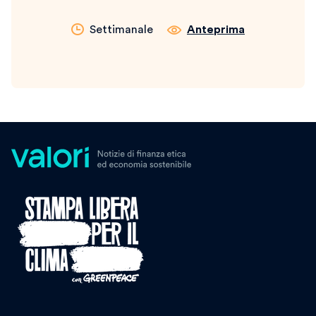
Settimanale
Anteprima