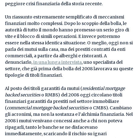
peggiore crisi finanziaria della storia recente.
Un riassunto estremamente semplificato di meccanismi
finanziari molto complessi. Dopo lo scoppio della bolla, le
autorità di tutto il mondo hanno promesso un serio giro di
vite e il blocco di simili operazioni. E invece potremmo
essere nella stessa identica situazione. O meglio, oggi non si
parla dei mutui sulla casa, ma dei prestiti contratti da enti
commerciali, a partire da alberghi e ristoranti. A
denunciarlo,
in una lunga intervista
, uno specialista del
settore, che già prima della bolla del 2008 lavorava su queste
tipologie di titoli finanziari.
Al posto dei titoli garantiti da mutui (
residential mortgage
backed securities
o RMBS) del 2008 oggi circolano titoli
finanziari garantiti da prestiti nel settore immobiliare
(
commercial mortgage backed securities
o CMBS). Cambiano
gli acronimi, ma non la sostanza e l’alchimia finanziaria. Nel
2008 i mutui venivano concessi anche a chi non poteva
ripagarli, tanto le banche se ne disfacevano
immediatamente, scaricando il rischio su ignari