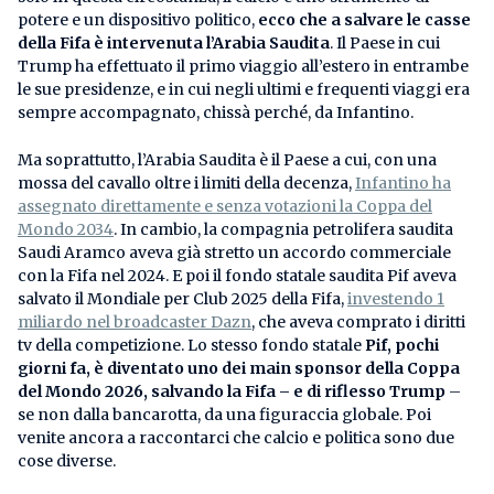
potere e un dispositivo politico,
ecco che a salvare le casse
della Fifa è intervenuta l’Arabia Saudita
. Il Paese in cui
Trump ha effettuato il primo viaggio all’estero in entrambe
le sue presidenze, e in cui negli ultimi e frequenti viaggi era
sempre accompagnato, chissà perché, da Infantino.
Ma soprattutto, l’Arabia Saudita è il Paese a cui, con una
mossa del cavallo oltre i limiti della decenza,
Infantino ha
assegnato direttamente e senza votazioni la Coppa del
Mondo 2034
. In cambio, la compagnia petrolifera saudita
Saudi Aramco aveva già stretto un accordo commerciale
con la Fifa nel 2024. E poi il fondo statale saudita Pif aveva
salvato il Mondiale per Club 2025 della Fifa,
investendo 1
miliardo nel broadcaster Dazn
, che aveva comprato i diritti
tv della competizione. Lo stesso fondo statale
Pif, pochi
giorni fa, è diventato uno dei main sponsor della Coppa
del Mondo 2026, salvando la Fifa – e di riflesso Trump
–
se non dalla bancarotta, da una figuraccia globale. Poi
venite ancora a raccontarci che calcio e politica sono due
cose diverse.