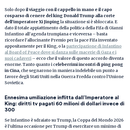
Solo dopo
il viaggio con il cappello in mano e il capo
cosparso di cenere del king Donald Trump alla corte
dell’imperatore Xi Jinping
la situazione si è sbloccata. E
dato il totale appiattimento della politica della Fifa di Gianni
Infantino all’agenda trumpiana e viceversa – basta
ricordare l’allucinante Premio per la pace Fifa inventato
appositamente per il King, o la
partecipazione di Infantino
al Board of Peace dove si danza sulle macerie di Gaza e i
suoi cadaveri
– ecco che il valore di questo accordo diventa
enorme. Tanto quanto i c
eleberrimi incontri di ping pong
in Cina
, che segnarono in maniera indelebile un punto a
favore degli Stati Uniti nella Guerra Fredda contro l’Unione
Sovietica.
Ennesima umiliazione inflitta dall’Imperatore al
King: diritti tv pagati 60 milioni di dollari invece di
300
Se Infantino è sdraiato su Trump, la Coppa del Mondo 2026
è l’ultima occasione per Trump di esercitare un minimo di