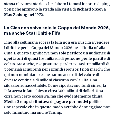
stessa rilevanza storica che ebbero i famosi incontri di ping
pong che aprirono la strada alla
visita di Richard Nixon a
Mao Zedong nel 1972
.
La Cina non salva solo la Coppa del Mondo 2026,
ma anche Stati Uniti e Fifa
Fino alla settimana scorsa la Fifa non era riuscita a vendere
i diritti tv per la Coppa del Mondo 2026 né all’India né alla
Cina. E questo significava
non solo perdere un audience di
spettatori di quasi tre miliardi di persone per le partite di
calcio.
Ma anche, e soprattutto, perdere quasi tre miliardi di
potenziali acquirenti per i grandi sponsor. I noti marchi che
qui non nominiamo e che hanno accordi del valore di
diverse centinaia di milioni ciascuno con la Fifa. Una
situazione inaccettabile. Come riportavano fonti cinesi, la
Fifa aveva infatti chiesto circa 300 milioni di dollari. Una
cifra non certo eccessiva, ma che evidentemente
China
Media Group si rifiutava di pagare per motivi politici
.
Consapevole che in questo modo avrebbe danneggiato non
solo Infantino ma anche Trump.