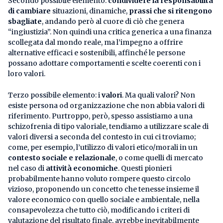
Secondo possibile elemento:
condividere la responsabilità
di cambiare
situazioni, dinamiche,
prassi che si ritengono
sbagliate
, andando però al cuore di ciò che genera
“ingiustizia”. Non quindi una critica generica a una finanza
scollegata dal mondo reale, ma l’impegno a offrire
alternative efficaci e sostenibili, affinché le persone
possano adottare comportamenti e scelte coerenti con i
loro valori.
Terzo possibile elemento: i
valori
. Ma quali valori? Non
esiste persona od organizzazione che non abbia valori di
riferimento. Purtroppo, però, spesso assistiamo a una
schizofrenia di tipo valoriale, tendiamo a utilizzare scale di
valori diversi a seconda del contesto in cui ci troviamo;
come, per esempio, l’utilizzo di valori etico/morali in un
contesto sociale e relazionale
, o come quelli di mercato
nel caso di
attività economiche
. Questi pionieri
probabilmente hanno voluto rompere questo circolo
vizioso, proponendo un concetto che tenesse insieme il
valore economico con quello sociale e ambientale, nella
consapevolezza che tutto ciò, modificando i criteri di
valutazione del risultato finale, avrebbe inevitabilmente