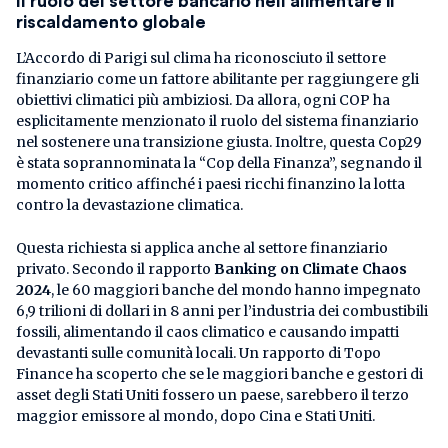
Il ruolo del settore bancario
nell’alimentare il
riscaldamento globale
L’Accordo di Parigi sul clima ha riconosciuto il settore
finanziario come un fattore abilitante per raggiungere gli
obiettivi climatici più ambiziosi. Da allora, ogni COP ha
esplicitamente menzionato il ruolo del sistema finanziario
nel sostenere una transizione giusta. Inoltre, questa Cop29
è stata soprannominata la “Cop della Finanza”, segnando il
momento critico affinché i paesi ricchi finanzino la lotta
contro la devastazione climatica.
Questa richiesta si applica anche al settore finanziario
privato. Secondo il rapporto
Banking on Climate Chaos
2024
, le 60 maggiori banche del mondo hanno impegnato
6,9 trilioni di dollari in 8 anni per l’industria dei combustibili
fossili, alimentando il caos climatico e causando impatti
devastanti sulle comunità locali. Un rapporto di Topo
Finance ha scoperto che se le maggiori banche e gestori di
asset degli Stati Uniti fossero un paese, sarebbero il terzo
maggior emissore al mondo, dopo Cina e Stati Uniti.