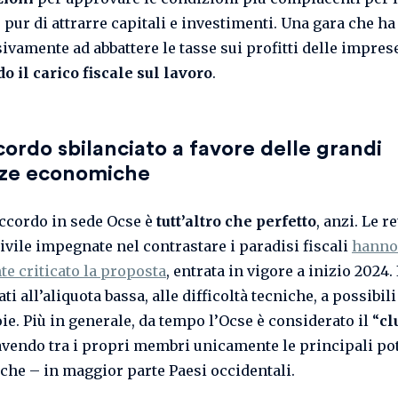
 pur di attrarre capitali e investimenti. Una gara che ha
ivamente ad abbattere le tasse sui profitti delle impres
o il carico fiscale sul lavoro
.
ordo sbilanciato a favore delle grandi
ze economiche
ccordo in sede Ocse è
tutt’altro che perfetto
, anzi. Le re
civile impegnate nel contrastare i paradisi fiscali
hanno
e criticato la proposta
, entrata in vigore a inizio 2024.
ti all’aliquota bassa, alle difficoltà tecniche, a possibili
ie. Più in generale, da tempo l’Ocse è considerato il “
cl
 avendo tra i propri membri unicamente le principali po
he – in maggior parte Paesi occidentali.