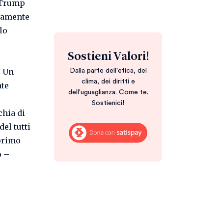
 «Trump
ivamente
lo
Sostieni Valori!
. Un
Dalla parte dell'etica, del
clima, dei diritti e
nte
dell'uguaglianza. Come te.
Sostienici!
chia di
el tutti
primo
o –