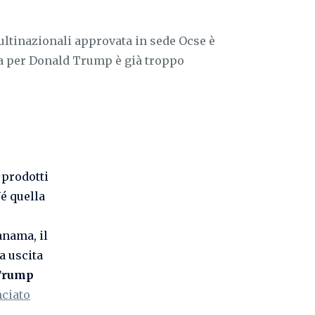
ltinazionali approvata in sede Ocse è
 Ma per Donald Trump è già troppo
 prodotti
Né quella
anama, il
a uscita
Trump
nciato