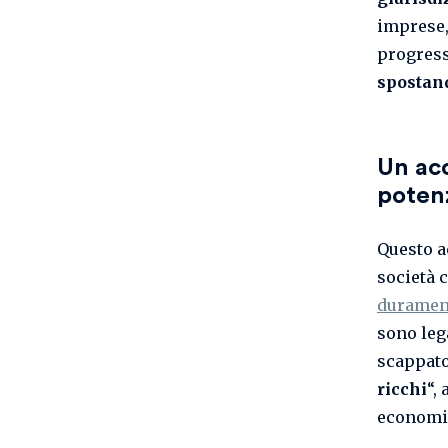
imprese,
progress
spostand
Un acc
poten
Questo a
società 
durament
sono lega
scappato
ricchi
“,
economic