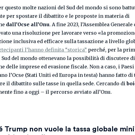
r questo molte nazioni del Sud del mondo si sono battu
e per spostare il dibattito e le proposte in materia di
one
dall’Ocse all’Onu
. A fine 2023, l’Assemblea Generale
vato una risoluzione per lavorare verso «la promozion
ione inclusiva ed efficace sulla tassazione a livello glo
rtecipanti l’hanno definita “storica”
perché, per la prima
l Sud del mondo ottenevano la possibilità di discutere di
ne delle imprese ed evasione fiscale. Non a caso, i Paesi
no l’Ocse (Stati Uniti ed Europa in testa) hanno fatto di 
e il dibattito sulle tasse in quella sede. Cercando di
boi
mente fino a oggi – il percorso avviato all’Onu.
é Trump non vuole
la tassa globale min