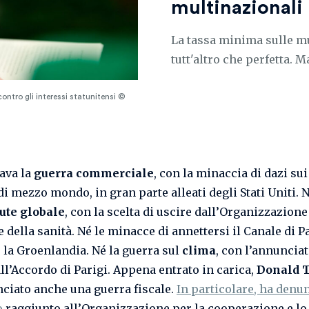
multinazionali
La tassa minima sulle mu
tutt'altro che perfetta.
ontro gli interessi statunitensi ©
ava la
guerra commerciale
, con la minaccia di dazi sui
di mezzo mondo, in gran parte alleati degli Stati Uniti. 
ute globale
, con la scelta di uscire dall’Organizzazione
 della sanità. Né le minacce di annettersi il Canale di P
 la Groenlandia. Né la guerra sul
clima
, con l’annunciat
ll’Accordo di Parigi. Appena entrato in carica,
Donald 
ciato anche una guerra fiscale.
In particolare, ha denu
o
raggiunto all’Organizzazione per la cooperazione e lo