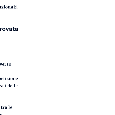
azionali
.
provata
averso
petizione
cali delle
 tra le
le