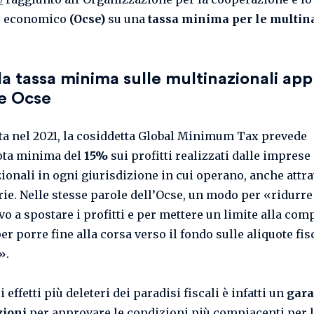
o economico
(Ocse)
su una
tassa minima per le multin
la tassa minima sulle multinazionali ap
de Ocse
a nel 2021, la cosiddetta Global Minimum Tax prevede
ota minima del
15%
sui profitti realizzati dalle imprese
ionali in ogni giurisdizione in cui operano, anche attr
rie. Nelle stesse parole dell’Ocse, un modo per «ridurre
vo a spostare i profitti e per mettere un limite alla com
per porre fine alla corsa verso il fondo sulle aliquote fis
».
 effetti più deleteri dei paradisi fiscali è infatti un
gara
zioni
per approvare le condizioni più compiacenti per 