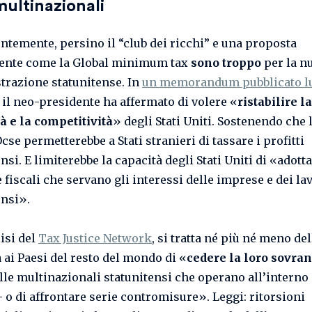
multinazionali
ntemente, persino il “club dei ricchi” e una proposta
iente come la Global minimum tax
sono troppo
per la n
razione statunitense. In
un memorandum pubblicato l
, il neo-presidente ha affermato di volere «
ristabilire la
à e la competitività
» degli Stati Uniti. Sostenendo che 
cse permetterebbe a Stati stranieri di tassare i profitti
nsi. E limiterebbe la capacità degli Stati Uniti di «adott
 fiscali che servano gli interessi delle imprese e dei la
ensi».
isi del
Tax Justice Network
, si tratta né più né meno del
 ai Paesi del resto del mondo di «
cedere la loro sovran
lle multinazionali statunitensi che operano all’interno 
– o di affrontare serie contromisure». Leggi: ritorsioni