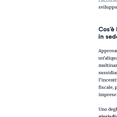
svilupp
Cos’è 
in se
Approvat
un’aliqu
multinaz
sussidia
l’incenti
fiscale, 
imprese
Uno degli
giurisdi