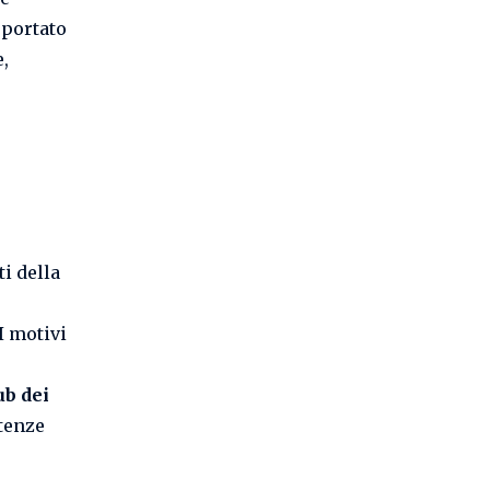
 portato
e,
ti della
 I motivi
ub dei
tenze