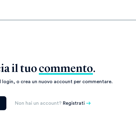
ia il tuo
commento
.
il login, o crea un nuovo account per commentare.
Non hai un account?
Registrati