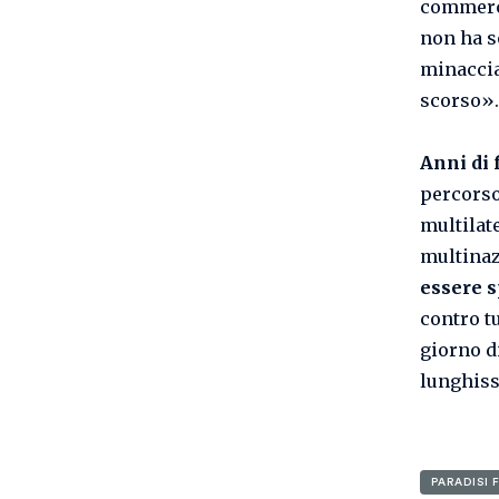
commerci
non ha so
minacci
scorso».
Anni di 
percorso
multilat
multinazi
essere 
contro t
giorno d
lunghiss
PARADISI 