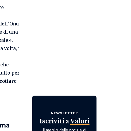
te
 dell’Onu
e di una
bale».
 volta, i
 che
tutto per
cottare
NEWSLETTER
Iscriviti a
Valori
ima
Il meglio delle notizie di