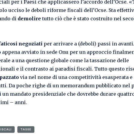
ali per i Paesi che applicassero l’accordo dell’Ocse.
lo ucciso le deboli riforme fiscali dell’Ocse. Sta effett
ando di
demolire
tutto ciò che è stato costruito nel seco
faticosi negoziati
per arrivare a (deboli) passi in avanti
 appena avviato in sede Onu per un approccio finalme
erale a una questione globale come la tassazione delle
onali e il contrasto ai paradisi fiscali. Tutto questo ris
spazzato
via nel nome di una competitività esasperata e d
utti. Da poche righe di un memorandum pubblicato nel 
i un mandato presidenziale che dovrebbe durare quattr
imi – anni.
FISCALI
TASSE