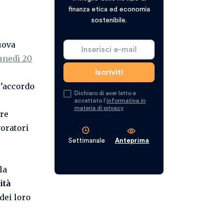
finanza etica ed economia
sostenibile.
uova
unedì 20
l’accordo
Dichiaro di aver letto e
accettato l’
informativa in
materia di privacy
are
voratori
Settimanale
Anteprima
la
ità
dei loro