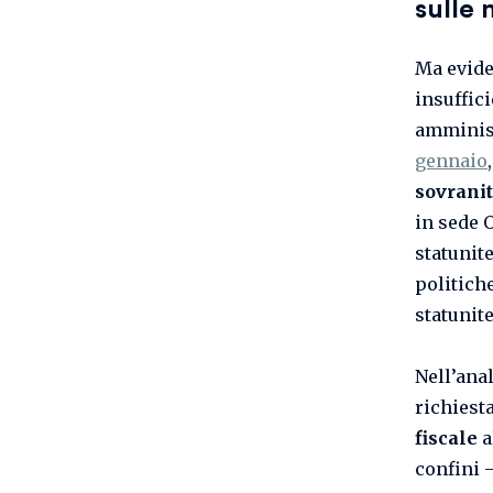
sulle 
Ma evide
insuffic
amminist
gennaio
sovranit
in sede O
statunite
politiche
statunit
Nell’anal
richiesta
fiscale
a
confini 