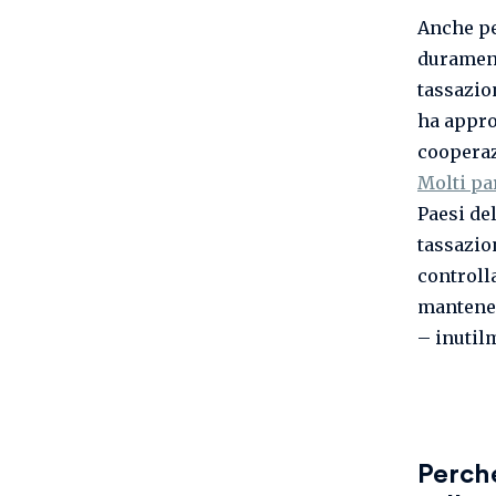
Anche pe
durament
tassazi
ha appro
cooperaz
Molti pa
Paesi de
tassazio
controlla
mantener
– inutil
Perch