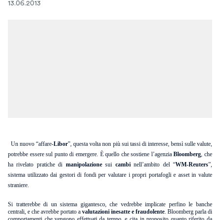
13.06.2013
Un nuovo “affare-
Libor
”, questa volta non più sui tassi di interesse, bensì sulle valute,
potrebbe essere sul punto di emergere. È quello che sostiene l’agenzia
Bloomberg
, che
ha rivelato pratiche di
manipolazione
sui
cambi
nell’ambito del “
WM-Reuters
”,
sistema utilizzato dai gestori di fondi per valutare i propri portafogli e asset in valute
straniere.
Si tratterebbe di un sistema gigantesco, che vedrebbe implicate perfino le banche
centrali, e che avrebbe portato a
valutazioni inesatte e fraudolente
. Bloomberg parla di
comportamenti che vengono effettuati da tempo, e cita in proposito quanto riferito da