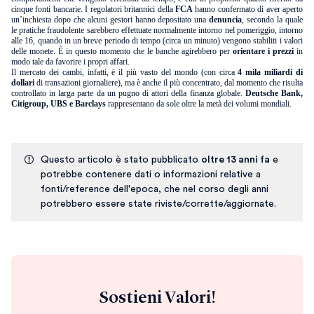
cinque fonti bancarie. I regolatori britannici della
FCA
hanno confermato di aver aperto
un’inchiesta dopo che alcuni gestori hanno depositato una
denuncia
, secondo la quale
le pratiche fraudolente sarebbero effettuate normalmente intorno nel pomeriggio, intorno
alle 16, quando in un breve periodo di tempo (circa un minuto) vengono stabiliti i valori
delle monete. È in questo momento che le banche agirebbero per
orientare i prezzi
in
modo tale da favorire i propri affari.
Il mercato dei cambi, infatti, è il più vasto del mondo (con circa
4 mila miliardi di
dollari
di transazioni giornaliere), ma è anche il più concentrato, dal momento che risulta
controllato in larga parte da un pugno di attori della finanza globale.
Deutsche Bank,
Citigroup, UBS e Barclays
rappresentano da sole oltre la metà dei volumi mondiali.
Questo articolo è stato pubblicato
oltre 13 anni fa
e
potrebbe contenere dati o informazioni relative a
fonti/reference dell'epoca, che nel corso degli anni
potrebbero essere state riviste/corrette/aggiornate.
Sostieni Valori!