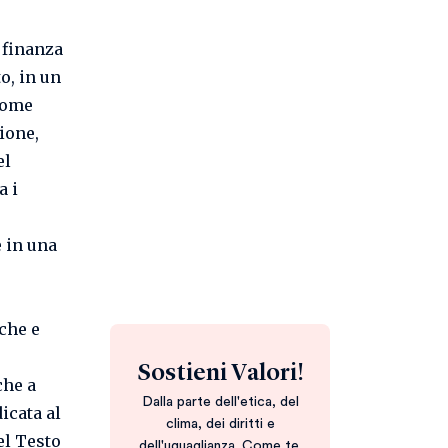
 finanza
o, in un
come
ione,
el
a i
e in una
che e
Sostieni Valori!
che a
Dalla parte dell'etica, del
icata al
clima, dei diritti e
l Testo
dell'uguaglianza. Come te.