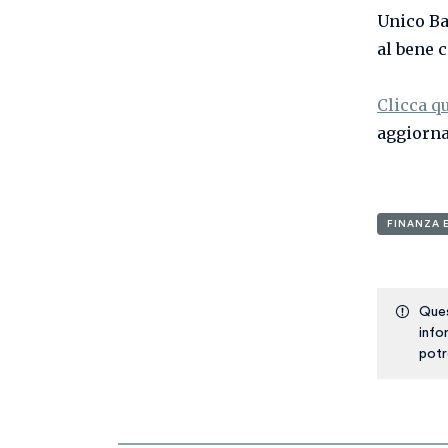
Unico Ban
al bene 
Clicca q
aggiornat
FINANZA 
Ques
info
potr