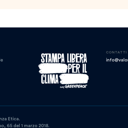
CONTATTI
info@valor
nza Etica.
ano, 65 del 1 marzo 2018.