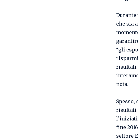
Durante 
che sia a
momento 
garantire
“gli espo
risparmi
risultat
interamen
nota.
Spesso, 
risultati
l’iniziat
fine 2016
settore 