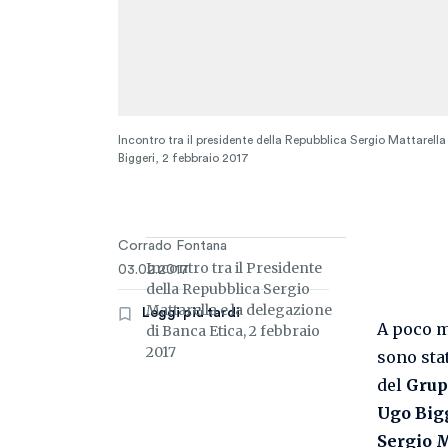
Incontro tra il presidente della Repubblica Sergio Mattarella
Biggeri, 2 febbraio 2017
Corrado Fontana
Incontro tra il Presidente
03.02.2017
della Repubblica Sergio
Mattarella e la delegazione
Leggi più tardi
A poco m
di Banca Etica, 2 febbraio
2017
sono sta
del
Grup
Ugo Big
Sergio 