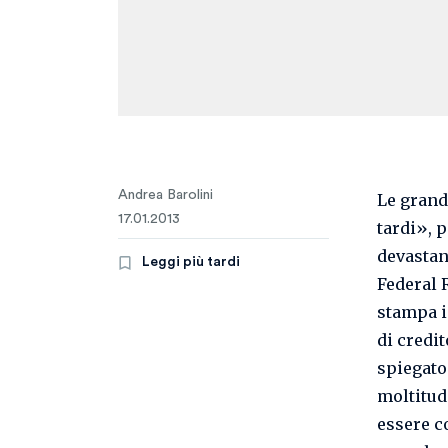
Andrea Barolini
Le grand
17.01.2013
tardi», 
devastant
Leggi più tardi
Federal R
stampa i
di credi
spiegato
moltitud
essere c