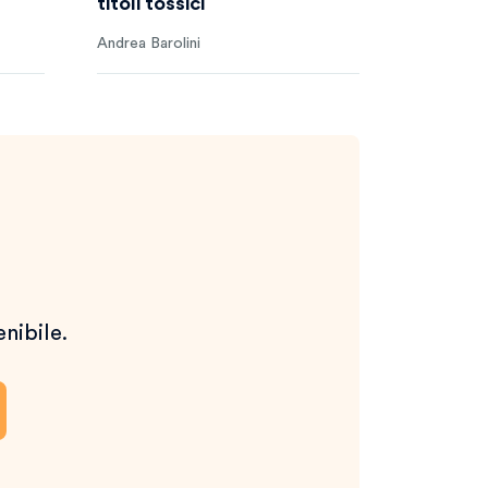
titoli tossici
Andrea Barolini
enibile.