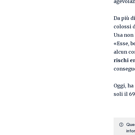
agevolaz
Da più d
colossi d
Usa non 
«Esse, be
alcun co
rischi 
consegue
Oggi, ha
soli il 6
Ques
info