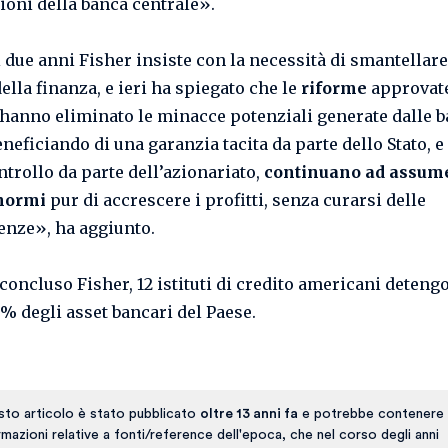
ioni della banca centrale».
i due anni Fisher insiste con la necessità di smantellare
ella finanza, e ieri ha spiegato che le
riforme
approvate
hanno eliminato le minacce potenziali generate dalle b
neficiando di una garanzia tacita da parte dello Stato, e
ntrollo da parte dell’azionariato,
continuano ad assum
enormi
pur di accrescere i profitti, senza curarsi delle
nze», ha aggiunto.
 concluso Fisher, 12 istituti di credito americani deteng
9% degli asset bancari del Paese.
to articolo è stato pubblicato
oltre 13 anni fa
e potrebbe contenere 
rmazioni relative a fonti/reference dell'epoca, che nel corso degli anni