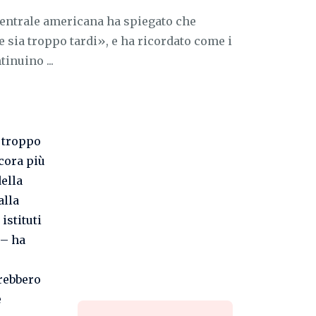
 centrale americana ha spiegato che
 sia troppo tardi», e ha ricordato come i
inuino ...
 troppo
ncora più
della
alla
istituti
 – ha
vrebbero
e