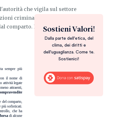
autorità che vigila sul settore
azioni criminali nipponiche sono
al comparto. E hanno già approfittato di
Sostieni Valori!
Dalla parte dell'etica, del
clima, dei diritti e
dell'uguaglianza. Come te.
Sostienici!
ta sempre più
 con il nome di
 attività legate
 meno attraenti,
compravendite
ne del comparto,
più sofisticati.
ntrollo, che ha
 Borsa
di alcune