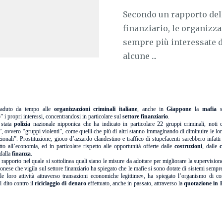
Secondo un rapporto dell'
finanziario, le organizz
sempre più interessate d
alcune ...
aduto da tempo alle
organizzazioni criminali italiane
, anche in
Giappone
la
mafia
s
” i propri interessi, concentrandosi in particolare sul
settore finanziario
.
 stata
polizia
nazionale nipponica che ha indicato in particolare 22 gruppi criminali, noti
”, ovvero “gruppi violenti”, come quelli che più di altri stanno immaginando di diminuire le loro
izionali”. Prostituzione, gioco d’azzardo clandestino e traffico di stupefacenti sarebbero infatti
tto all’economia, ed in particolare rispetto alle opportunità offerte dalle
costruzioni
, dalle
dalla
finanza
.
rapporto nel quale si sottolinea quali siano le misure da adottare per migliorare la supervisio
ponese che vigila sul settore finanziario ha spiegato che le mafie si sono dotate di sistemi sempre 
 loro attività attraverso transazioni economiche legittime», ha spiegato l’organismo di co
l dito contro il
riciclaggio di denaro
effettuato, anche in passato, attraverso la
quotazione in