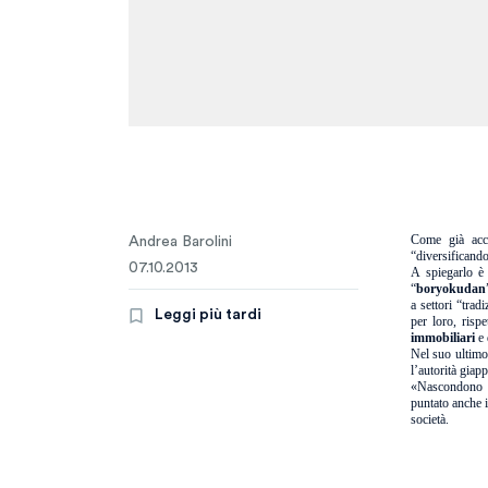
Come già acc
Andrea Barolini
“diversificando
07.10.2013
A spiegarlo è
“
boryokudan
a settori “trad
Leggi più tardi
per loro, rispe
immobiliari
e 
Nel suo ultimo 
l’autorità giap
«Nascondono le
puntato anche i
società.