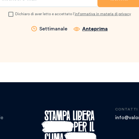
Dichiaro di aver letto e accettato l’
informativa in materia di privacy
Settimanale
Anteprima
CONTATTI
info@valor