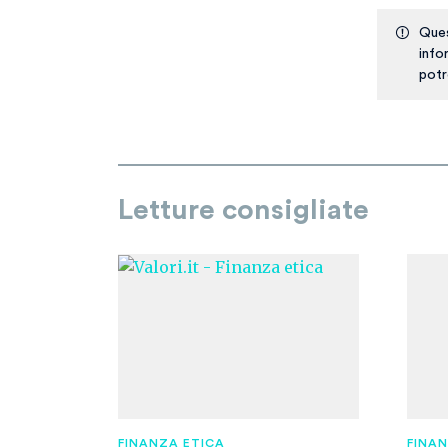
Ques
info
potr
Letture consigliate
FINANZA ETICA
FINA