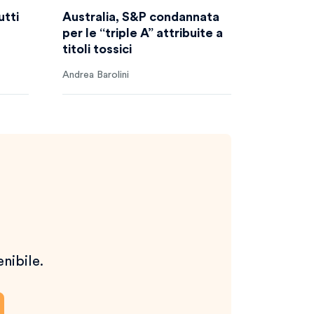
utti
Australia, S&P condannata
per le “triple A” attribuite a
titoli tossici
Andrea Barolini
enibile.