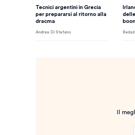
Tecnici argentini in Grecia
Irlan
per prepararsi al ritorno alla
dell
dracma
boom
Andrea Di Stefano
Redaz
Il megl