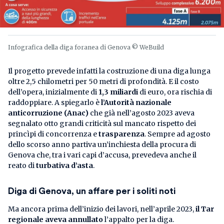
Infografica della diga foranea di Genova © WeBuild
Il progetto prevede infatti la costruzione di una diga lunga
oltre 2,5 chilometri per 50 metri di profondità. E il costo
dell’opera, inizialmente di
1,3 miliardi
di euro, ora rischia di
raddoppiare. A spiegarlo è
l’Autorità nazionale
anticorruzione (Anac)
che già nell’agosto 2023 aveva
segnalato otto grandi criticità sul mancato rispetto dei
princìpi di concorrenza e
trasparenza
. Sempre ad agosto
dello scorso anno partiva un’inchiesta della procura di
Genova che, tra i vari capi d’accusa, prevedeva anche il
reato di
turbativa d’asta
.
Diga di Genova, un affare per i soliti noti
Ma ancora prima dell’inizio dei lavori, nell’aprile 2023,
il Tar
regionale aveva annullato
l’appalto per la diga.