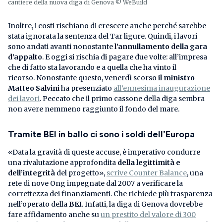
cantiere della nuova diga di Genova © WeBuild
Inoltre, i costi rischiano di crescere anche perché sarebbe
stata ignorata la sentenza del Tar ligure. Quindi, i lavori
sono andati avanti nonostante
l’annullamento della gara
d’appalto
. E oggi si rischia di pagare due volte: all’impresa
che di fatto sta lavorando e a quella che ha vinto il
ricorso. Nonostante questo, venerdì scorso
il ministro
Matteo Salvini
ha presenziato
all’ennesima inaugurazione
dei lavori
. Peccato che il primo cassone della diga sembra
non avere nemmeno raggiunto il fondo del mare.
Tramite BEI in ballo ci sono i soldi dell’Europa
«Data la gravità di queste accuse, è imperativo condurre
una rivalutazione approfondita
della legittimità e
dell’integrità
del progetto»,
scrive Counter Balance
, una
rete di nove Ong impegnate dal 2007 a verificare la
correttezza dei finanziamenti. Che richiede più trasparenza
nell’operato della
BEI
. Infatti, la diga di Genova dovrebbe
fare affidamento anche su
un prestito del valore di 300