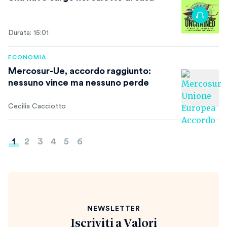
Durata: 15:01
ECONOMIA
Mercosur-Ue, accordo raggiunto:
nessuno vince ma nessuno perde
Cecilia Cacciotto
Paginazione
1
2
3
4
5
6
degli
articoli
NEWSLETTER
Iscriviti a
Valori