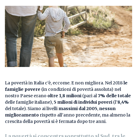
La povertà in Italia c’è, eccome. E non migliora. Nel 2018
le
famiglie povere
(in condizioni di povertà assoluta) nel
nostro Paese erano
oltre 1,8 milioni
(pari al
7% delle totale
delle famiglie italiane),
5 milioni di individui poveri
(l’
8,4%
del totale). Siamo ai livelli
massimi dal 2005
,
nessun
miglioramento
rispetto all’anno precedente, ma almeno la
crescita della povertà si è fermata dopo tre anni.
La povertà si concentra soprattutto al Sud, tra le