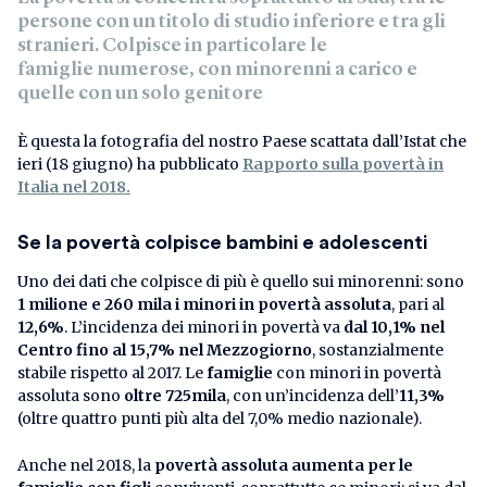
persone con un titolo di studio inferiore e tra gli
stranieri. Colpisce in particolare le
famiglie numerose, con minorenni a carico e
quelle con un solo genitore
È questa la fotografia del nostro Paese scattata dall’Istat che
ieri (18 giugno) ha pubblicato
Rapporto sulla povertà in
Italia nel 2018.
Se la povertà colpisce bambini e adolescenti
Uno dei dati che colpisce di più è quello sui minorenni: sono
1 milione e 260 mila i minori in povertà assoluta
, pari al
12,6%
. L’incidenza dei minori in povertà va
dal 10,1% nel
Centro fino al 15,7% nel Mezzogiorno
, sostanzialmente
stabile rispetto al 2017. Le
famiglie
con minori in povertà
assoluta sono
oltre 725mila
, con un’incidenza dell’
11,3%
(oltre quattro punti più alta del 7,0% medio nazionale).
Anche nel 2018, la
povertà assoluta aumenta per le