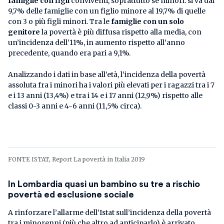
famiglie con figli
conviventi, soprattutto se minori: si va dal
9,7% delle famiglie con un figlio minore al 19,7% di quelle
con 3 o più figli minori. Tra le
famiglie con un solo
genitore
la povertà è più diffusa rispetto alla media, con
un’incidenza dell’11%, in aumento rispetto all’anno
precedente, quando era pari a 9,1%.
Analizzando i dati in base all’età, l’incidenza della povertà
assoluta fra i minori ha i valori più elevati per i ragazzi tra i 7
e i 13 anni (13,4%) e tra i 14 e i 17 anni (12,9%) rispetto alle
classi 0-3 anni e 4-6 anni (11,5% circa).
FONTE ISTAT, Report La povertà in Italia 2019
In Lombardia quasi un bambino su tre a rischio
povertà ed esclusione sociale
A rinforzare l’allarme dell’Istat sull’incidenza della povertà
tra i minorenni (più che altro ad anticiparlo) è arrivato