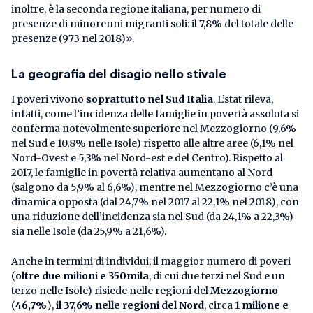
inoltre, è la seconda regione italiana, per numero di
presenze di minorenni migranti soli: il 7,8% del totale delle
presenze (973 nel 2018)».
La geografia del disagio nello stivale
I poveri vivono
soprattutto nel Sud Italia
. L’stat rileva,
infatti, come l’incidenza delle famiglie in povertà assoluta si
conferma notevolmente superiore nel Mezzogiorno (9,6%
nel Sud e 10,8% nelle Isole) rispetto alle altre aree (6,1% nel
Nord-Ovest e 5,3% nel Nord-est e del Centro). Rispetto al
2017, le famiglie in povertà relativa aumentano al Nord
(salgono da 5,9% al 6,6%), mentre nel Mezzogiorno c’è una
dinamica opposta (dal 24,7% nel 2017 al 22,1% nel 2018), con
una riduzione dell’incidenza sia nel Sud (da 24,1% a 22,3%)
sia nelle Isole (da 25,9% a 21,6%).
Anche in termini di individui, il maggior numero di poveri
(
oltre due milioni e 350mila
, di cui due terzi nel Sud e un
terzo nelle Isole) risiede nelle regioni del
Mezzogiorno
(
46,7%
),
il 37,6% nelle regioni del Nord
, circa
1 milione e