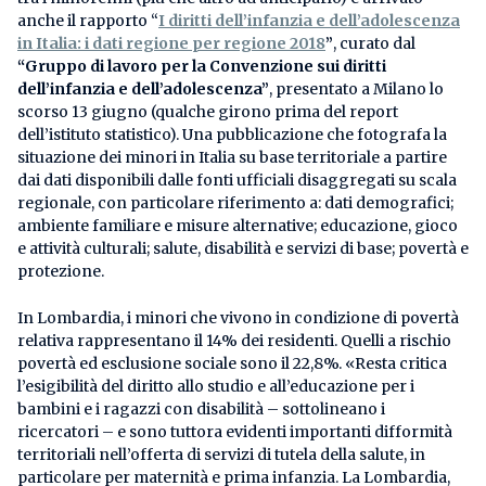
anche il rapporto “
I diritti dell’infanzia e dell’adolescenza
in Italia: i dati regione per regione 2018
”
, curato dal
“Gruppo di lavoro per la Convenzione sui diritti
dell’infanzia e dell’adolescenza”
, presentato a Milano lo
scorso 13 giugno (qualche girono prima del report
dell’istituto statistico). Una pubblicazione che fotografa la
situazione dei minori in Italia su base territoriale a partire
dai dati disponibili dalle fonti ufficiali disaggregati su scala
regionale, con particolare riferimento a: dati demografici;
ambiente familiare e misure alternative; educazione, gioco
e attività culturali; salute, disabilità e servizi di base; povertà e
protezione.
In Lombardia, i minori che vivono in condizione di povertà
relativa rappresentano il 14% dei residenti. Quelli a rischio
povertà ed esclusione sociale sono il 22,8%. «Resta critica
l’esigibilità del diritto allo studio e all’educazione per i
bambini e i ragazzi con disabilità – sottolineano i
ricercatori – e sono tuttora evidenti importanti difformità
territoriali nell’offerta di servizi di tutela della salute, in
particolare per maternità e prima infanzia. La Lombardia,