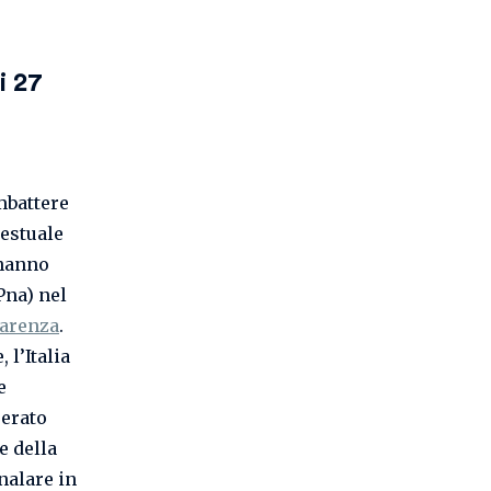
i 27
mbattere
testuale
 hanno
Pna) nel
parenza
.
 l’Italia
e
perato
e della
nalare in