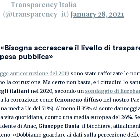
— Transparency Italia
(@transparency_it)
January 28, 2021
«Bisogna accrescere il livello di traspa
spesa pubblic
a»
gge anticorruzione del 2019
sono state rafforzate le no
o la corruzione. Ma certo non basta, e i cittadini lo san
gli italiani
nel 2020, secondo un
sondaggio di Eurob
a la corruzione come
fenomeno diffuso
nel nostro Pae
una media Ue del 71%). Almeno il 35% si sente danneggia
la vita quotidiana, contro una media europea del 26%. S
idente di Anac,
Giuseppe Busia
, il bicchiere, attualment
ieno:
«
Dobbiamo guardare ai dati sulla percezione delle