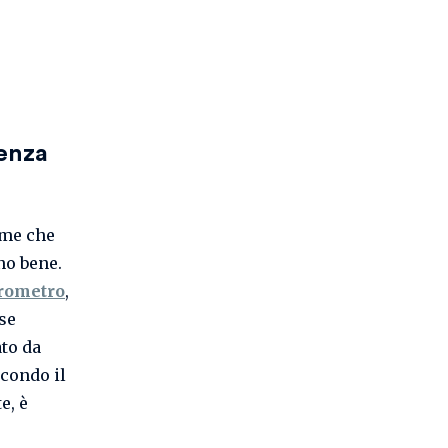
renza
rme che
no bene.
arometro
,
se
to da
econdo il
e, è