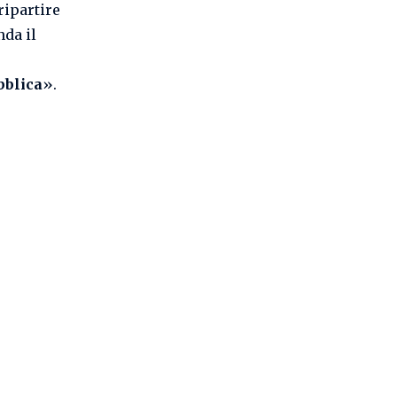
ripartire
da il
bblica
».