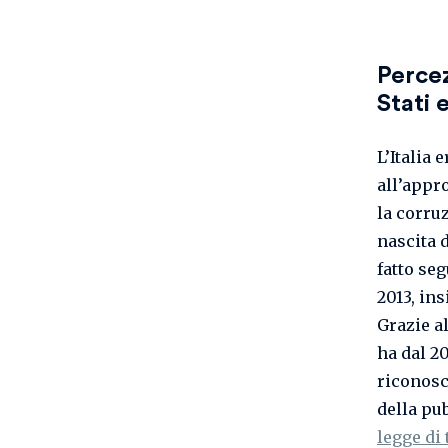
Percez
Stati 
L’Italia 
all’appr
la corru
nascita 
fatto se
2013, ins
Grazie al
ha dal 20
riconosce
della pu
legge di 