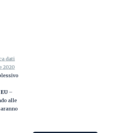
ca dati
e 2020
plessivo
 EU
–
do alle
saranno