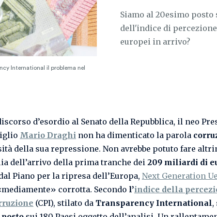
Siamo al 20esimo posto su
dell'indice di percezione
europei in arrivo?
ncy International il problema nel
discorso d’esordio al Senato della Repubblica, il neo Pre
iglio
Mario Draghi
non ha dimenticato la parola
corru
sità della sua repressione. Non avrebbe potuto fare altri
lia dell’arrivo della prima tranche dei
209 miliardi di e
 dal Piano per la ripresa dell’Europa,
Next Generation U
«
mediamente» corrotta. Secondo
l’
indice della percez
rruzione
(CPI), stilato da
Transparency International
,
 posto
sui 180 Paesi oggetto dell’analisi. Un rallentame