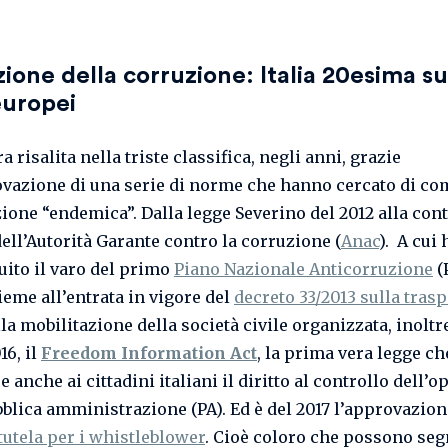
ione della corruzione: Italia 20esima su
europei
era risalita nella triste classifica, negli anni, grazie
ovazione di una serie di norme che hanno cercato di co
zione “endemica”. Dalla legge Severino del 2012 alla con
dell’Autorità Garante contro la corruzione (
Anac
). A cui
guito il varo del primo
Piano Nazionale Anticorruzione
(
ieme all’entrata in vigore del
decreto 33/2013 sulla tras
la mobilitazione della società civile organizzata, inoltre,
16, il
Freedom Information Act
, la prima vera legge ch
 anche ai cittadini italiani il diritto al controllo dell’o
bblica amministrazione (PA). Ed è del 2017 l’approvazion
tutela per i whistleblower
. Cioè coloro che possono seg