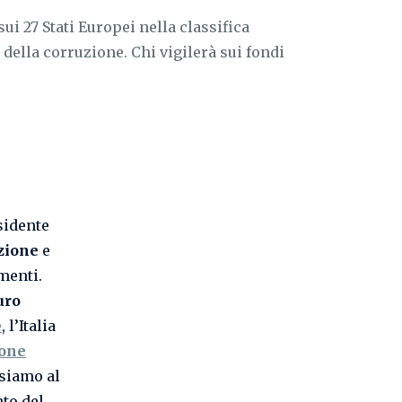
i 27 Stati Europei nella classifica
 della corruzione. Chi vigilerà sui fondi
sidente
zione
e
menti.
uro
e
, l’Italia
ione
 siamo al
nto del