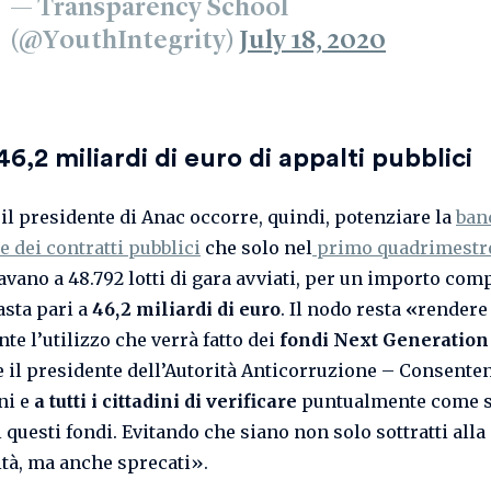
— Transparency School
(@YouthIntegrity)
July 18, 2020
46,2 miliardi di euro di appalti pubblici
il presidente di Anac occorre, quindi, potenziare la
ban
e dei contratti pubblici
che solo nel
primo quadrimestr
ano a 48.792 lotti di gara avviati, per un importo com
asta pari a
46,2 miliardi di euro
. Il nodo resta
«
rendere
te l’utilizzo che verrà fatto dei
fondi Next Generation
 il presidente dell’Autorità Anticorruzione – Consenten
ni e
a tutti i cittadini di verificare
puntualmente come 
i questi fondi. Evitando che siano non solo sottratti alla
vità, ma anche sprecati».