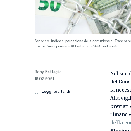
Secondo l'indice di percezione della corruzione di Transpare
nostro Paese permane © barbacane64/iStockphoto
Rosy Battaglia
Nel suo 
18.02.2021
del Cons
la neces
Leggi più tardi
Alla vigi
previsti
rimane
dell
a
co
52esimo