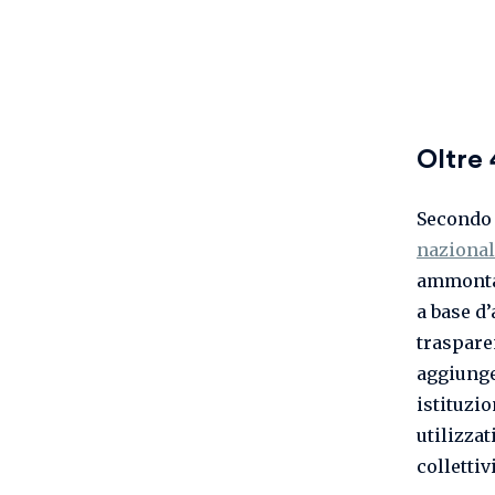
Oltre 
Secondo 
nazional
ammontav
a base d’
trasparen
aggiunge
istituzio
utilizzat
colletti