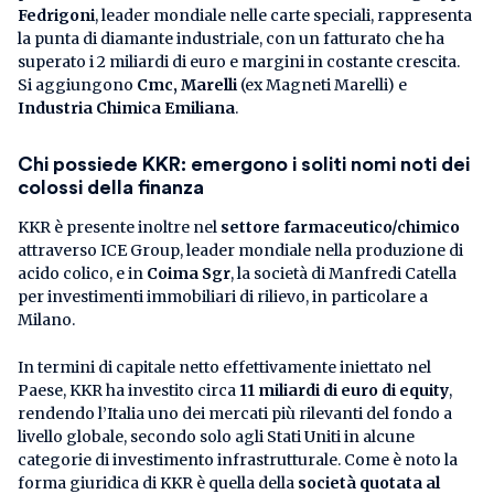
Fedrigoni
, leader mondiale nelle carte speciali, rappresenta
la punta di diamante industriale, con un fatturato che ha
superato i 2 miliardi di euro e margini in costante crescita.
Si aggiungono
Cmc, Marelli
(ex Magneti Marelli) e
Industria Chimica Emiliana
.
Chi possiede KKR: emergono i soliti nomi noti dei
colossi della finanza
KKR è presente inoltre nel
settore farmaceutico/chimico
attraverso ICE Group, leader mondiale nella produzione di
acido colico, e in
Coima Sgr
, la società di Manfredi Catella
per investimenti immobiliari di rilievo, in particolare a
Milano.
In termini di capitale netto effettivamente iniettato nel
Paese, KKR ha investito circa
11 miliardi di euro di equity
,
rendendo l’Italia uno dei mercati più rilevanti del fondo a
livello globale, secondo solo agli Stati Uniti in alcune
categorie di investimento infrastrutturale. Come è noto la
forma giuridica di KKR è quella della
società quotata al