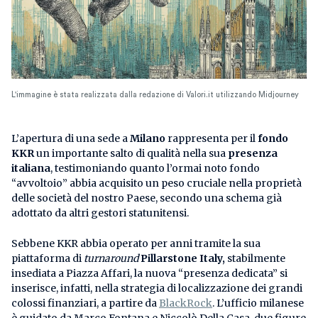
L'immagine è stata realizzata dalla redazione di Valori.it utilizzando Midjourney
L’apertura di una sede a
Milano
rappresenta per il
fondo
KKR
un importante salto di qualità nella sua
presenza
italiana
, testimoniando quanto l’ormai noto fondo
“avvoltoio” abbia acquisito un peso cruciale nella proprietà
delle società del nostro Paese, secondo una schema già
adottato da altri gestori statunitensi.
Sebbene KKR abbia operato per anni tramite la sua
piattaforma di
turnaround
Pillarstone Italy,
stabilmente
insediata a Piazza Affari, la nuova “presenza dedicata” si
inserisce, infatti, nella strategia di localizzazione dei grandi
colossi finanziari, a partire da
BlackRock
. L’ufficio milanese
è guidato da Marco Fontana e Niccolò Della Casa, due figure