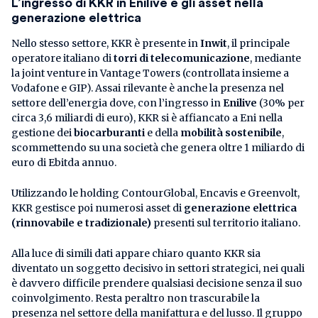
L’ingresso di KKR in Enilive e gli asset nella
generazione elettrica
Nello stesso settore, KKR è presente in
Inwit
, il principale
operatore italiano di
torri di telecomunicazione
, mediante
la joint venture in Vantage Towers (controllata insieme a
Vodafone e GIP). Assai rilevante è anche la presenza nel
settore dell’energia dove, con l’ingresso in
Enilive
(30% per
circa 3,6 miliardi di euro), KKR si è affiancato a Eni nella
gestione dei
biocarburanti
e della
mobilità sostenibile
,
scommettendo su una società che genera oltre 1 miliardo di
euro di Ebitda annuo.
Utilizzando le holding ContourGlobal, Encavis e Greenvolt,
KKR gestisce poi numerosi asset di
generazione elettrica
(rinnovabile e tradizionale)
presenti sul territorio italiano.
Alla luce di simili dati appare chiaro quanto KKR sia
diventato un soggetto decisivo in settori strategici, nei quali
è davvero difficile prendere qualsiasi decisione senza il suo
coinvolgimento. Resta peraltro non trascurabile la
presenza nel settore della manifattura e del lusso. Il gruppo