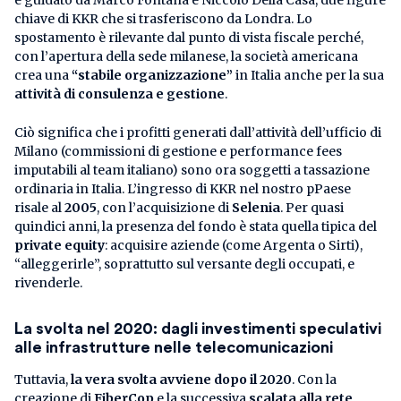
chiave di KKR che si trasferiscono da Londra. Lo
spostamento è rilevante dal punto di vista fiscale perché,
con l’apertura della sede milanese, la società americana
crea una
“stabile organizzazione”
in Italia anche per la sua
attività di consulenza e gestione
.
Ciò significa che i profitti generati dall’attività dell’ufficio di
Milano (commissioni di gestione e performance fees
imputabili al team italiano) sono ora soggetti a tassazione
ordinaria in Italia. L’ingresso di KKR nel nostro pPaese
risale al
2005
, con l’acquisizione di
Selenia
. Per quasi
quindici anni, la presenza del fondo è stata quella tipica del
private equity
: acquisire aziende (come Argenta o Sirti),
“alleggerirle”, soprattutto sul versante degli occupati, e
rivenderle.
La svolta nel 2020: dagli investimenti speculativi
alle infrastrutture nelle telecomunicazioni
Tuttavia,
la vera svolta avviene dopo il 2020
. Con la
creazione di
FiberCop
e la successiva
scalata alla rete