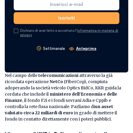
Dichiaro di aver letto e accettato l’
informativa in materia di
privacy
Settimanale
Anteprima
Nel campo delle
telecomunicazioni
attraverso la già
ricordata operazione
NetCo
(FiberCop), compiuta
adoperando la società veicolo Optics BidCo, KKR guida la
cordata che include il
ministero dell’Economia e delle
Finanze
, il fondo F2i e i fondi sovrani Adia e Cppib e
controlla la rete fissa nazionale. Parliamo di
un asset
valutato circa 22 miliardi di euro
in grado di mettere il
fondo in contatto direttamente con i poteri pubblici.