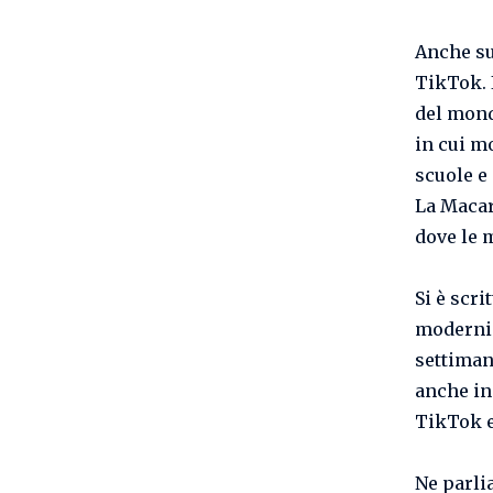
Anche sul
TikTok. 
del mond
in cui mo
scuole e
La Macare
dove le 
Si è scr
modernis
settiman
anche in
TikTok e
Ne parli