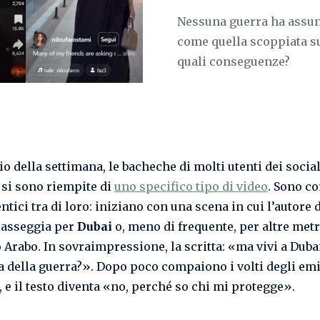
Nessuna guerra ha assun
come quella scoppiata su
quali conseguenze?
io della settimana, le bacheche di molti utenti dei socia
si sono riempite di
uno specifico tipo di video
. Sono c
ntici tra di loro: iniziano con una scena in cui l’autore 
passeggia per
Dubai
o, meno di frequente, per altre met
o Arabo. In sovraimpressione, la scritta: «ma vivi a Duba
a della guerra?». Dopo poco compaiono i volti degli emi
, e il testo diventa «no, perché so chi mi protegge».