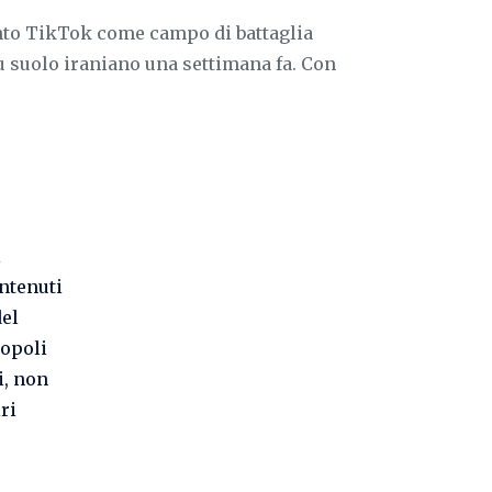
to TikTok come campo di battaglia
 suolo iraniano una settimana fa. Con
l
ontenuti
del
ropoli
i, non
ri