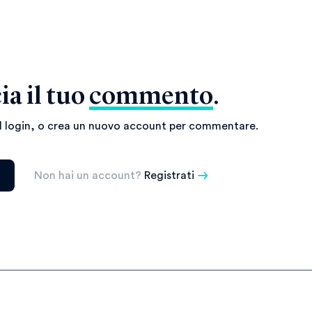
ia il tuo
commento
.
il login, o crea un nuovo account per commentare.
Non hai un account?
Registrati