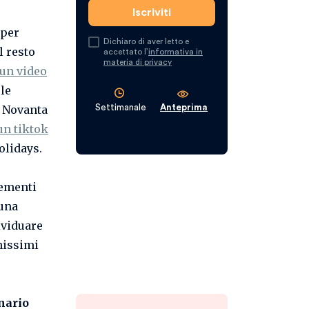
 per
Dichiaro di aver letto e
l resto
accettato l’
informativa in
materia di privacy
un video
 le
Settimanale
Anteprima
i Novanta
un tiktok
olidays.
lementi
 una
ividuare
nissimi
nario