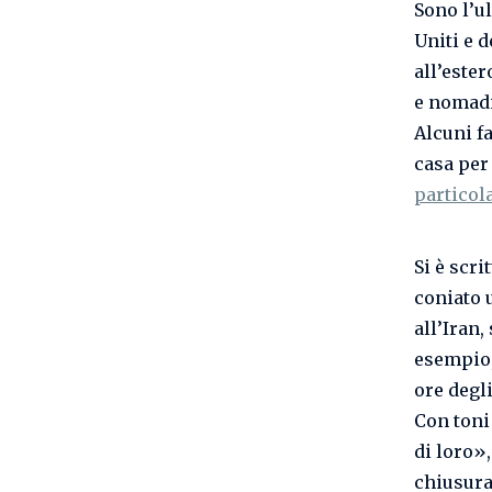
Sono l’u
Uniti e 
all’ester
e nomadi 
Alcuni f
casa per
particol
Si è scri
coniato 
all’Iran,
esempio, 
ore degli
Con toni
di loro»,
chiusura