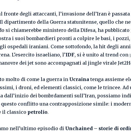
 fronte degli attaccanti, l’invasione dell’Iran è passata
Il dipartimento della Guerra statunitense, quello che ne
o si chiamerebbe ministero della Difesa, ha pubblicato
stra i suoi bombardieri pronti a colpire le basi, i pozzi,
 gli ospedali iraniani. Come sottofondo, la hit degli ann
na. L’esercito israeliano, l’
IDF
, si è unito al trend con
manovre dei jet sono accompagnati al jingle virale Jet2H
itto molto di come la guerra in
Ucraina
tenga assieme e
simi, i droni, ed elementi classici, come le trincee. Ad
a dall’inizio dei bombrdamenti sull’Iran, possiamo ind
 questo conflitto una contrapposizione simile: i moder
 il classico
petrolio
.
amo nell’ultimo episodio di
Unchained – storie di ordi