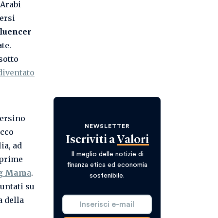
 Arabi
ersi
fluencer
te.
sotto
diventato
persino
NEWSLETTER
acco
Iscriviti a
Valori
ia, ad
Il meglio delle notizie di
e prime
finanza etica ed economia
g Mam
a
.
sostenibile.
untati su
a della