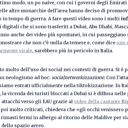
ltimo modo, un po naive, con cui i governi degli Emirati
delle altre monarchie dell’area hanno deciso di promuov
o in tempo di guerra. A fare questi video sono i molti
in
digitali che si sono trasferiti a Dubai, Abu Dhabi, Masca
anno anche dei video più spontanei, in cui passeggiano 
 mostrare che non c’è nulla da temere e, come dice
uno 
armente virale
, sarebbero più in pericolo in Italia.
tto molto dell’uso dei social nei contesti di guerra. Si è 
un neologismo ad hoc:
socialnetworkizzazione
. Con l’att
 siamo entrati ufficialmente nella tiktokizzazione. In Ital
la vicenda dei turisti bloccati a Dubai si è diffusa nell
 attacchi verso gli EAU grazie al
video della cantante
Bi
 poi molto criticati, chiedeva che «gli occhi venissero p
 rimasti fermi in albergo al ritorno delle Maldive per vi
 dello spazio aereo.