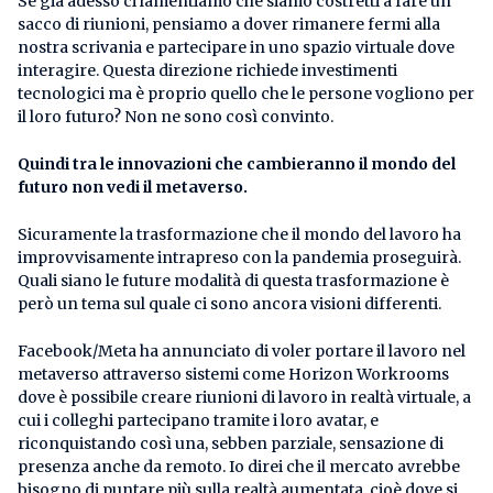
Se già adesso ci lamentiamo che siamo costretti a fare un
sacco di riunioni, pensiamo a dover rimanere fermi alla
nostra scrivania e partecipare in uno spazio virtuale dove
interagire. Questa direzione richiede investimenti
tecnologici ma è proprio quello che le persone vogliono per
il loro futuro? Non ne sono così convinto.
Quindi tra le innovazioni che cambieranno il mondo del
futuro non vedi il metaverso.
Sicuramente la trasformazione che il mondo del lavoro ha
improvvisamente intrapreso con la pandemia proseguirà.
Quali siano le future modalità di questa trasformazione è
però un tema sul quale ci sono ancora visioni differenti.
Facebook/Meta ha annunciato di voler portare il lavoro nel
metaverso attraverso sistemi come Horizon Workrooms
dove è possibile creare riunioni di lavoro in realtà virtuale, a
cui i colleghi partecipano tramite i loro avatar, e
riconquistando così una, sebben parziale, sensazione di
presenza anche da remoto. Io direi che il mercato avrebbe
bisogno di puntare più sulla realtà aumentata, cioè dove si