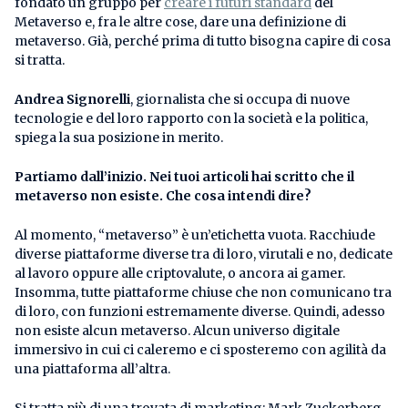
fondato un gruppo per
creare i futuri standard
del
Metaverso e, fra le altre cose, dare una definizione di
metaverso. Già, perché prima di tutto bisogna capire di cosa
si tratta.
Andrea Signorelli
, giornalista che si occupa di nuove
tecnologie e del loro rapporto con la società e la politica,
spiega la sua posizione in merito.
Partiamo dall’inizio. Nei tuoi articoli hai scritto che il
metaverso non esiste. Che cosa intendi dire?
Al momento, “metaverso” è un’etichetta vuota. Racchiude
diverse piattaforme diverse tra di loro, virutali e no, dedicate
al lavoro oppure alle criptovalute, o ancora ai gamer.
Insomma, tutte piattaforme chiuse che non comunicano tra
di loro, con funzioni estremamente diverse. Quindi, adesso
non esiste alcun metaverso. Alcun universo digitale
immersivo in cui ci caleremo e ci sposteremo con agilità da
una piattaforma all’altra.
Si tratta più di una trovata di marketing: Mark Zuckerberg