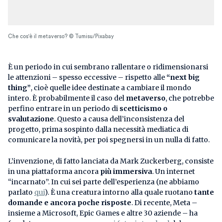
Che cos'è il metaverso? © Tumisu/Pixabay
È un periodo in cui sembrano rallentare o ridimensionarsi
le attenzioni – spesso eccessive – rispetto alle
“next big
thing”
, cioè quelle idee destinate a cambiare il mondo
intero. È probabilmente il caso del
metaverso
, che potrebbe
perfino entrare in un periodo di
scetticismo o
svalutazione
. Questo a causa dell’inconsistenza del
progetto, prima sospinto dalla necessità mediatica di
comunicare la novità, per poi spegnersi in un nulla di fatto.
L’invenzione, di fatto lanciata da Mark Zuckerberg, consiste
in una piattaforma ancora
più immersiva
. Un internet
“incarnato”. In cui sei parte dell’esperienza (ne abbiamo
parlato
qui
). È una creatura intorno alla quale ruotano
tante
domande e ancora poche risposte
. Di recente, Meta –
insieme a Microsoft, Epic Games e altre 30 aziende – ha