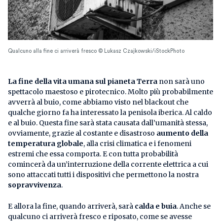
Qualcuno alla fine ci arriverà fresco © Lukasz Czajkowski/iStockPhoto
La fine della vita umana sul pianeta Terra
non sarà uno
spettacolo maestoso e pirotecnico. Molto più probabilmente
avverrà al buio, come abbiamo visto nel blackout che
qualche giorno fa ha interessato la penisola iberica. Al caldo
e al buio. Questa fine sarà stata causata dall’umanità stessa,
ovviamente, grazie al costante e disastroso
aumento della
temperatura globale
, alla crisi climatica e i fenomeni
estremi che essa comporta. E con tutta probabilità
comincerà da un’interruzione della corrente elettrica a cui
sono attaccati tutti i dispositivi che permettono la nostra
sopravvivenza
.
E allora la fine, quando arriverà, sarà
calda e buia
. Anche se
qualcuno ci arriverà fresco e riposato, come se avesse