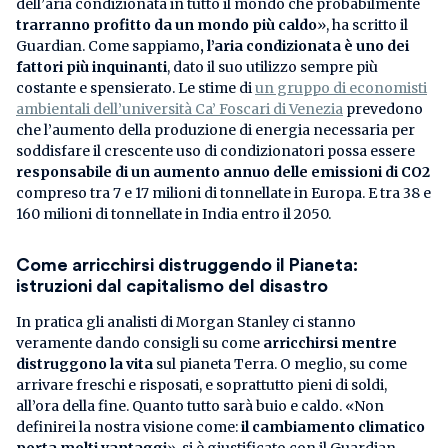
dell’aria condizionata in tutto il mondo che probabilmente
trarranno profitto da un mondo più caldo
», ha scritto il
Guardian. Come sappiamo
, l’aria condizionata è uno dei
fattori più inquinanti
, dato il suo utilizzo sempre più
costante e spensierato. Le stime di
un gruppo di economisti
ambientali dell’università Ca’ Foscari di Venezia
prevedono
che l’aumento della produzione di energia necessaria per
soddisfare il crescente uso di condizionatori possa essere
responsabile di un aumento annuo delle emissioni di CO2
compreso tra 7 e 17 milioni di tonnellate in Europa. E tra 38 e
160 milioni di tonnellate in India entro il 2050.
Come arricchirsi distruggendo il Pianeta:
istruzioni dal capitalismo del disastro
In pratica gli analisti di Morgan Stanley ci stanno
veramente dando consigli su come
arricchirsi mentre
distruggono la vita
sul pianeta Terra. O meglio, su come
arrivare freschi e risposati, e soprattutto pieni di soldi,
all’ora della fine. Quanto tutto sarà buio e caldo. «Non
definirei la nostra visione come:
il cambiamento climatico
porta molti vantaggi
», si è giustificato con il Guardian