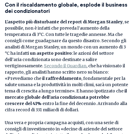
Con il riscaldamento globale, esplode il business
dei condizionatori
L’aspetto più disturbante del report di Morgan Stanley
, se
possibile, non è infatti che preveda l’aumento della
temperatura di 3°C. Con tutte le tragedie annesse. Ma che
consigli come guadagnare da questo disastro. Secondo gli
analisti di Morgan Stanley, un mondo con un aumento di 3
°C ha infatti
un aspetto positivo
: le azioni del settore
dell’aria condizionata sono destinate a salire
vertiginosamente.
Secondo il Guardian
, che ha visionato il
rapporto, gli analisti hanno scritto nero su bianco:
«Prevediamo che
il raffreddamento
, fondamentale per la
salute umana e la produttività in molti climi, sarà un potente
tema di crescita a lungo termine». E hanno ipotizzato che
il
mercato globale dell’aria condizionata potrebbe
crescere del 41%
entro la fine del decennio. Arrivando alla
cifra record di 331 miliardi di dollari.
Una vera e propria campagna acquisti, con una serie di
consigli di investimento in «decine di aziende del settore