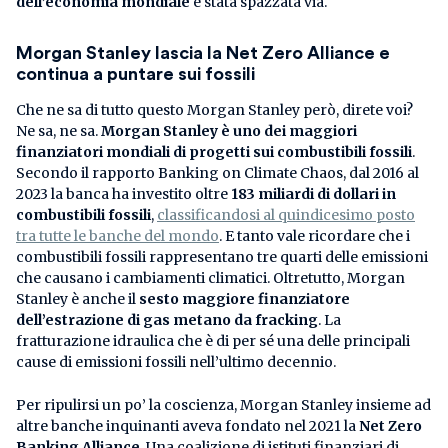
dell’economia mondiale
è stata spazzata via.
Morgan Stanley lascia la Net Zero Alliance e
continua a puntare sui fossili
Che ne sa di tutto questo Morgan Stanley però, direte voi?
Ne sa, ne sa.
Morgan Stanley è uno dei maggiori
finanziatori mondiali di progetti sui combustibili fossili
.
Secondo il rapporto Banking on Climate Chaos, dal 2016 al
2023 la banca ha investito oltre
183 miliardi di dollari in
combustibili fossili
,
classificandosi al quindicesimo posto
tra tutte le banche del mondo
. E tanto vale ricordare che i
combustibili fossili rappresentano tre quarti delle emissioni
che causano i cambiamenti climatici. Oltretutto, Morgan
Stanley è anche il
sesto maggiore finanziatore
dell’estrazione di gas metano da fracking
. La
fratturazione idraulica che è di per sé una delle principali
cause di emissioni fossili nell’ultimo decennio.
Per ripulirsi un po’ la coscienza, Morgan Stanley insieme ad
altre banche inquinanti aveva fondato nel 2021 la
Net Zero
Banking Alliance
. Una coalizione di istituti finanziari di