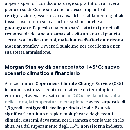
appena spento il condizionatore, e soprattutto ci arriverà
pieno di soldi. Come se da quello stesso impianto di
refrigerazione, esso stesso causa del riscaldamento globale,
fosse riuscito non solo a rinfrescarsi ma anche a
guadagnare
. E questo qualcuno sarà stato tra i principali
responsabili della scomparsa dalla vita umana dal pianeta
Terra. Non lo diciamo noi, ma
la banca d’affari americana
Morgan Stanley
. Ovvero il qualcuno per eccellenza e per
sua stessa ammissione.
Morgan Stanley dà per scontato il +3°C: nuovo
scenario climatico e finanziario
A inizio anno il
Copernicus Climate Change Service (C3S)
,
in buona sostanza il centro climatico e meteorologico
europeo, ci aveva avvisato che
nel 2024, per la prima volta
nella storia, la temperatura media globale
aveva
superato di
1,5 gradi centigradi il livello preindustriale
. E questo
significa il continuo e rapido moltiplicarsi degli eventi
climatici estremi, devastanti per il Pianeta e per la vita che lo
abita. Ma dal superamento degli 1,5°C non si torna indietro.