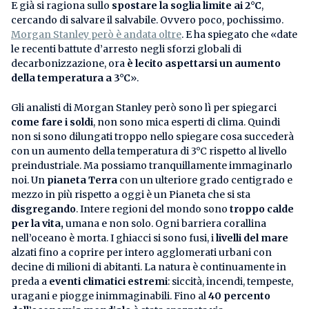
E già si ragiona sullo
spostare la soglia limite ai 2°C
,
cercando di salvare il salvabile. Ovvero poco, pochissimo.
Morgan Stanley però è andata oltre
. E ha spiegato che «date
le recenti battute d’arresto negli sforzi globali di
decarbonizzazione, ora
è lecito aspettarsi un aumento
della temperatura a 3°C
».
Gli analisti di Morgan Stanley però sono lì per spiegarci
come fare i soldi
, non sono mica esperti di clima. Quindi
non si sono dilungati troppo nello spiegare cosa succederà
con un aumento della temperatura di 3°C rispetto al livello
preindustriale. Ma possiamo tranquillamente immaginarlo
noi. Un
pianeta Terra
con un ulteriore grado centigrado e
mezzo in più rispetto a oggi è un Pianeta che si sta
disgregando
. Intere regioni del mondo sono
troppo calde
per la vita,
umana e non solo. Ogni barriera corallina
nell’oceano è morta. I ghiacci si sono fusi, i
livelli del mare
alzati fino a coprire per intero agglomerati urbani con
decine di milioni di abitanti. La natura è continuamente in
preda a
eventi climatici estremi
: siccità, incendi, tempeste,
uragani e piogge inimmaginabili. Fino al
40 percento