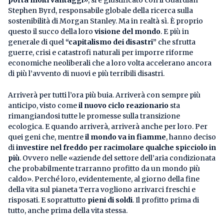
Stephen Byrd, responsabile globale della ricerca sulla
sostenibilità di Morgan Stanley. Ma in realtà sì. È proprio
questo il succo della loro
visione del mondo
. E più in
generale di quel
“capitalismo dei disastri”
che sfrutta
guerre, crisi e catastrofi naturali per imporre riforme
economiche neoliberali che a loro volta accelerano ancora
di più l’avvento di nuovi e più terribili disastri.
Arriverà per tutti l’ora più buia. Arriverà con sempre più
anticipo, visto come
il nuovo ciclo reazionario
sta
rimangiandosi tutte le promesse sulla transizione
ecologica. E quando arriverà, arriverà anche per loro. Per
quei geni che, mentre
il mondo va in fiamme
, hanno deciso
di
investire nel freddo per racimolare qualche spicciolo in
più
. Ovvero nelle «aziende del settore dell’aria condizionata
che probabilmente trarranno profitto da un mondo più
caldo». Perché loro, evidentemente, al giorno della fine
della vita sul pianeta Terra vogliono arrivarci freschi e
risposati. E soprattutto
pieni di soldi
. Il profitto prima di
tutto, anche prima della vita stessa.