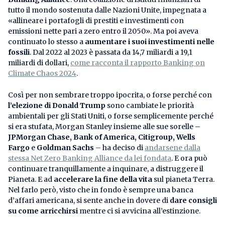
tutto il mondo sostenuta dalle Nazioni Unite, impegnata a
«allineare i portafogli di prestiti e investimenti con
emissioni nette pari a zero entro il 2050». Ma poi aveva
continuato lo stesso a
aumentare i suoi investimenti nelle
fossili
. Dal 2022 al 2023 è passata da 14,7 miliardi a 19,1
miliardi di dollari,
come racconta il rapporto Banking on
Climate Chaos 2024
.
Così per non sembrare troppo ipocrita, o forse perché con
l’elezione di Donald Trump
sono cambiate le priorità
ambientali per gli Stati Uniti, o forse semplicemente perché
si era stufata, Morgan Stanley insieme alle sue sorelle –
JPMorgan Chase, Bank of America, Citigroup, Wells
Fargo
e
Goldman Sachs
– ha deciso di
andarsene dalla
stessa Net Zero Banking Alliance da lei fondata
. E ora può
continuare tranquillamente a inquinare, a distruggere il
Pianeta. E ad
accelerare la fine della vita
sul pianeta Terra.
Nel farlo però, visto che in fondo è sempre una banca
d’affari americana, si sente anche in dovere di
dare consigli
su come arricchirsi
mentre ci si avvicina all’estinzione.