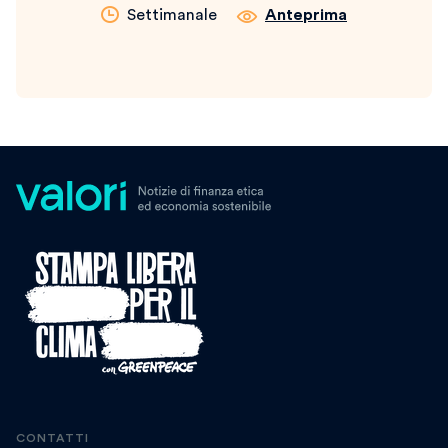
Settimanale
Anteprima
CONTATTI