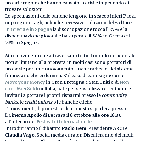
proprie regole che hanno causato la crisi e impedendo di
trovare soluzioni.
Le speculazioni delle banche tengono in scacco interi Paesi,
impongono tagli, politiche recessive, riduzioni del welfare.
In Grecia e in Spagna
la disoccupazione tocca il 25% e la
disoccupazione giovanile ha superato il 54% in Grecia e il
53% in Spagna.
Ma i movimenti che attraversano tutto il mondo occidentale
non si limitano alla protesta, in molti casi sono portatori di
proposte per un rinnovamento, anche radicale, del sistema
finanziario che ci domina. E’ il caso di campagne come
Move your Money
in Gran Bretagna e Stati Uniti o di
Non
con i Miei Soldi
in Italia, nate per sensibilizzare i cittadini e
invitarli a portare i propri risparmi presso le
community
banks
, le
credit unions
o le banche etiche.
Di movimenti, di protesta e di proposta si parlerà presso
il
Cinema Apollo di Ferrara il 6 ottobre alle ore 16.30
all’interno del
Festival di Internazionale
.
Introdurranno il dibattito
Paolo Beni
, Presidente ARCI e
Claudia Vago
, Social media curator. Discuteranno dei molti