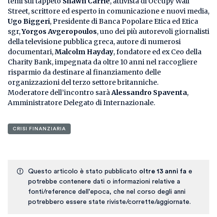
temi sul tappeto
Shawn Carrié
, attivista di Occupy Wall
Street, scrittore ed esperto in comunicazione e nuovi media,
Ugo Biggeri
, Presidente di Banca Popolare Etica ed Etica
sgr,
Yorgos Avgeropoulos
, uno dei più autorevoli giornalisti
della televisione pubblica greca, autore di numerosi
documentari,
Malcolm Hayday
, fondatore ed ex Ceo della
Charity Bank, impegnata da oltre 10 anni nel raccogliere
risparmio da destinare al finanziamento delle
organizzazioni del terzo settore britanniche.
Moderatore dell’incontro sarà
Alessandro Spaventa
,
Amministratore Delegato di Internazionale.
CRISI FINANZIARIA
Questo articolo è stato pubblicato
oltre 13 anni fa
e
potrebbe contenere dati o informazioni relative a
fonti/reference dell'epoca, che nel corso degli anni
potrebbero essere state riviste/corrette/aggiornate.