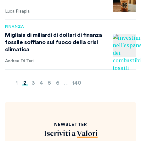
Luca Pisapia
FINANZA
Migliaia di miliardi di dollari di finanza
fossile soffiano sul fuoco della crisi
climatica
Andrea Di Turi
Paginazione
1
2
3
4
5
6
…
140
degli
articoli
NEWSLETTER
Iscriviti a
Valori