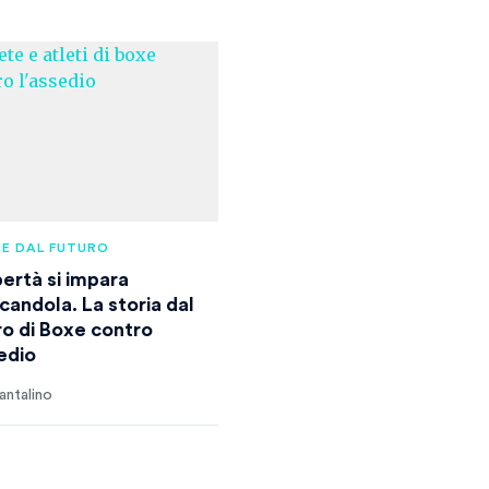
IE DAL FUTURO
bertà si impara
candola. La storia dal
ro di Boxe contro
sedio
antalino