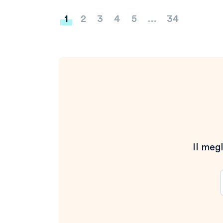
Paginazione
1
2
3
4
5
…
34
degli
articoli
Il megl