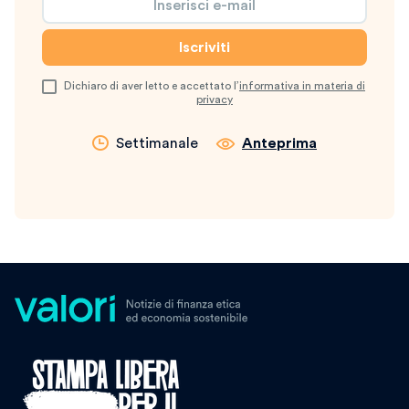
Dichiaro di aver letto e accettato l’
informativa in materia di
privacy
Settimanale
Anteprima