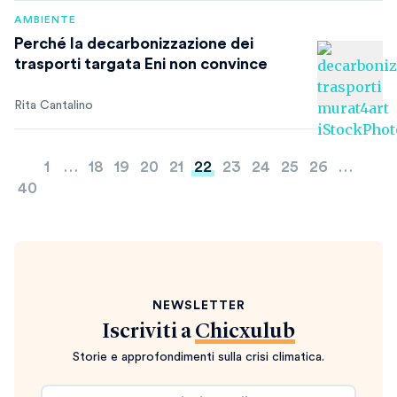
AMBIENTE
Perché la decarbonizzazione dei
trasporti targata Eni non convince
Rita Cantalino
Paginazione
1
…
18
19
20
21
22
23
24
25
26
…
degli
40
articoli
NEWSLETTER
Iscriviti a
Chicxulub
Storie e approfondimenti sulla crisi climatica.