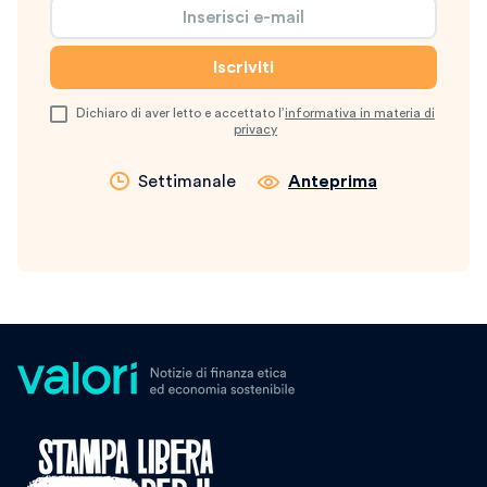
Dichiaro di aver letto e accettato l’
informativa in materia di
privacy
Settimanale
Anteprima