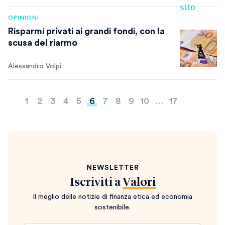
OPINIONI
Risparmi privati ai grandi fondi, con la
scusa del riarmo
Alessandro Volpi
Paginazione
1
2
3
4
5
6
7
8
9
10
…
17
degli
articoli
NEWSLETTER
Iscriviti a
Valori
Il meglio delle notizie di finanza etica ed economia
sostenibile.