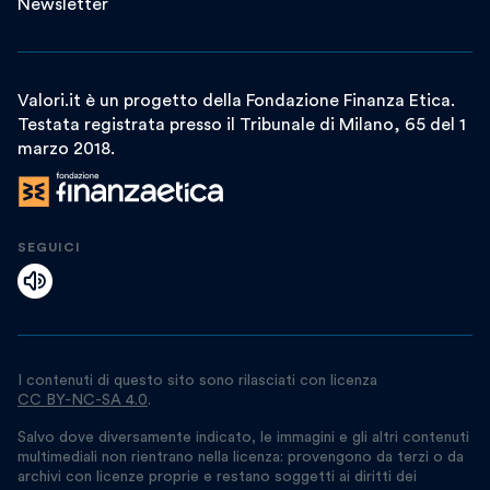
Newsletter
Valori.it è un progetto della Fondazione Finanza Etica.
Testata registrata presso il Tribunale di Milano, 65 del 1
marzo 2018.
SEGUICI
I contenuti di questo sito sono rilasciati con licenza
CC BY-NC-SA 4.0
.
Salvo dove diversamente indicato, le immagini e gli altri contenuti
multimediali non rientrano nella licenza: provengono da terzi o da
archivi con licenze proprie e restano soggetti ai diritti dei