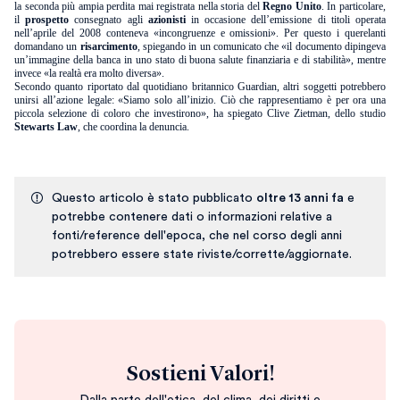
la seconda più ampia perdita mai registrata nella storia del
Regno Unito
. In particolare,
il
prospetto
consegnato agli
azionisti
in occasione dell’emissione di titoli operata
nell’aprile del 2008 conteneva «incongruenze e omissioni». Per questo i querelanti
domandano un
risarcimento
, spiegando in un comunicato che «il documento dipingeva
un’immagine della banca in uno stato di buona salute finanziaria e di stabilità», mentre
invece «la realtà era molto diversa».
Secondo quanto riportato dal quotidiano britannico Guardian, altri soggetti potrebbero
unirsi all’azione legale: «Siamo solo all’inizio. Ciò che rappresentiamo è per ora una
piccola selezione di coloro che investirono», ha spiegato Clive Zietman, dello studio
Stewarts Law
, che coordina la denuncia.
Questo articolo è stato pubblicato
oltre 13 anni fa
e
potrebbe contenere dati o informazioni relative a
fonti/reference dell'epoca, che nel corso degli anni
potrebbero essere state riviste/corrette/aggiornate.
Sostieni Valori!
Dalla parte dell'etica, del clima, dei diritti e