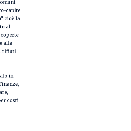
 comuni
ro-capite
” cioè la
to al
 scoperte
e alla
rifiuti
ato in
 Finanze,
are,
per costi