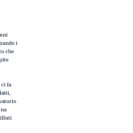
muni
zzando i
to che
pite
ci fa
atti,
vatorio
una
ifiuti