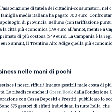
l’associazione di tutela dei cittadini-consumatori, nel 
a famiglia media italiana ha pagato 300 euro. Confronta
capoluoghi di provincia, Belluno (con tariffazione puntua
 la città più economica (149 euro all’anno), mentre a Ca
l primato di più costosa (549 euro). La Campania è la reg
8 euro annui), il Trentino Alto Adige quella più economic
iness nelle mani di pochi
stisce i nostri rifiuti? Intanto gestirli male costa di più,
ità. Lo ribadisce anche il
Green Book
dalla Fondazione Ut
borazione con Cassa Depositi e Prestiti, pubblicato lo sc
ono 575 gestori di rifiuti individuati in tutta Italia, che