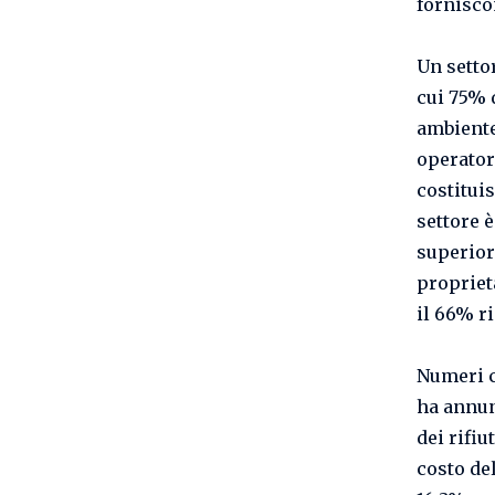
forniscon
Un settor
cui 75% 
ambiente
operator
costituis
settore è
superiore
propriet
il 66% ri
Numeri c
ha annun
dei rifiu
costo del