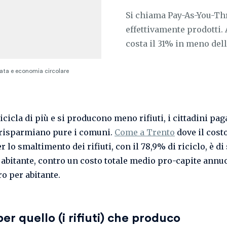
Si chiama Pay-As-You-Thro
effettivamente prodotti. 
costa il 31% in meno del
nziata e economia circolare
icicla di più e si producono meno rifiuti, i cittadini pa
risparmiano pure i comuni.
Come a Trento
dove il cost
r lo smaltimento dei rifiuti, con il 78,9% di riciclo, è di 
 abitante, contro un costo totale medio pro-capite annuo
ro per abitante.
er quello (i rifiuti) che produco