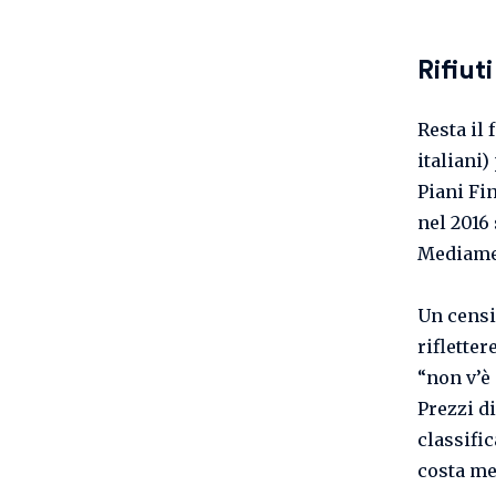
Rifiut
Resta il
italiani)
Piani Fi
nel 2016
Mediamen
Un censi
rifletter
“non v’è
Prezzi d
classific
costa me