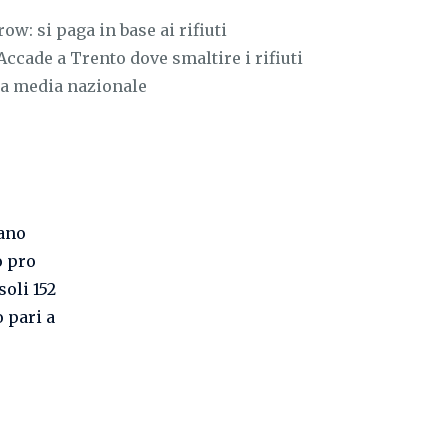
w: si paga in base ai rifiuti
Accade a Trento dove smaltire i rifiuti
la media nazionale
gano
o pro
soli 152
 pari a