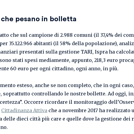
i che pesano in bolletta
 fatto che sul campione di 2.988 comuni (il 37,4% dei co
 per 35.122.966 abitanti (il 58% della popolazione), anali
nanziari presentati sulla gestione TARI, Ispra ha calcola
 sono stati spesi mediamente, appunto, 218,3 euro proca
te 60 euro per ogni cittadino, ogni anno, in più.
mento esteso, anche se non completo, che in ogni caso, 
e, soprattutto controllando le nostre bollette. Ad oggi, inf
 certezza”. Occorre ricordare il monitoraggio dell’Osser
i
Cittadinanza Attiva
che a novembre 2017 ha realizzato 
a delle dieci città più care e quelle dove la gestione dei r
no.