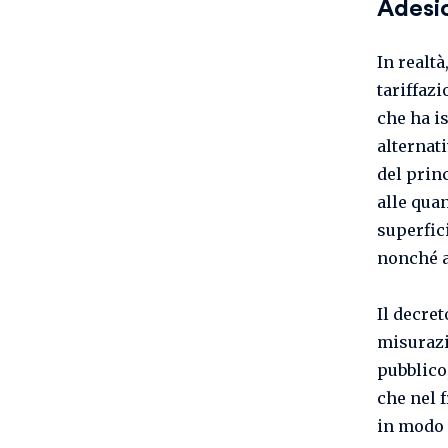
Adesi
In realtà
tariffaz
che ha is
alternat
del prin
alle quan
superfici
nonché al
Il decret
misurazio
pubblico,
che nel 
in modo 