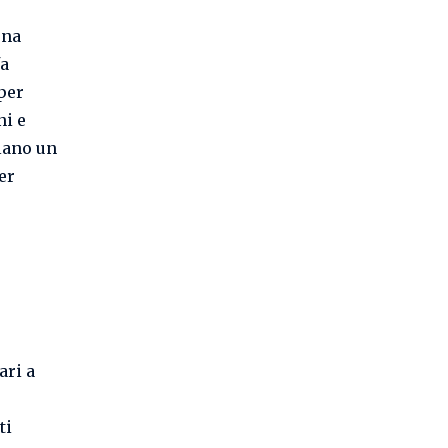
una
fa
 per
ni e
elano un
er
ari a
ti