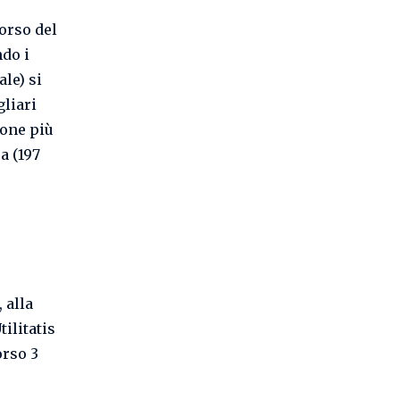
corso del
ndo i
le) si
gliari
ione più
a (197
 alla
ilitatis
orso 3