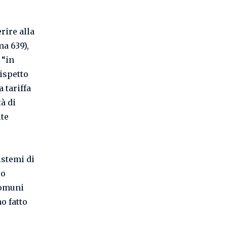
rire alla
ma 639),
 “in
ispetto
 tariffa
tà di
lte
istemi di
io
 comuni
o fatto