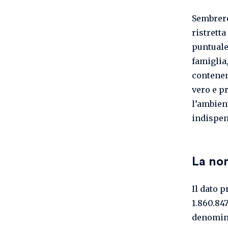
Sembrere
ristretta
puntuale,
famiglia
contenen
vero e p
l’ambient
indispen
La non
Il dato 
1.860.84
denomi