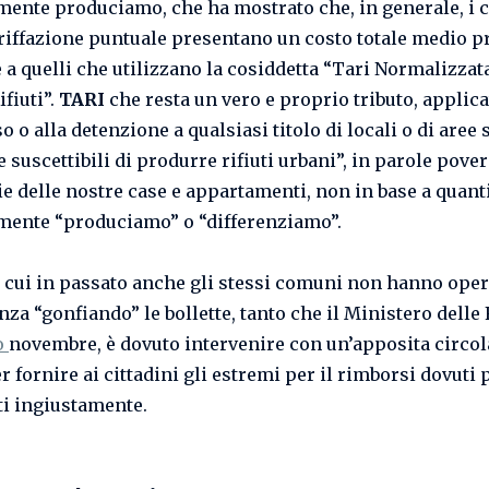
amente produciamo, che ha mostrato che, in generale, i
ariffazione puntuale presentano un costo totale medio p
 a quelli che utilizzano la cosiddetta “Tari Normalizzata
fiuti”.
TARI
che resta un vero e proprio tributo, applica
 o alla detenzione a qualsiasi titolo di locali o di aree
 suscettibili di produrre rifiuti urbani”, in parole pover
e delle nostre case e appartamenti, non in base a quanti 
amente “produciamo” o “differenziamo”.
 cui in passato anche gli stessi comuni non hanno oper
nza “gonfiando” le bollette, tanto che il Ministero delle
o
novembre, è dovuto intervenire con un’apposita circol
 fornire ai cittadini gli estremi per il rimborsi dovuti 
ti ingiustamente.