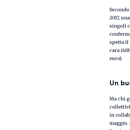
Secondo 
2017, un
singoli 
conferma
spetta i
cara (41
euro).
Un bus
Ma chi ge
collettiv
in colla
maggio. S