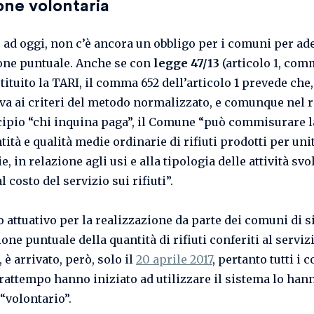
one volontaria
, ad oggi, non c’è ancora un obbligo per i comuni per ade
ione puntuale. Anche se con
legge 47/13
(articolo 1, com
tituito la TARI, il comma 652 dell’articolo 1 prevede che,
iva ai criteri del metodo normalizzato, e comunque nel r
cipio “chi inquina paga”, il Comune “può commisurare la
tità e qualità medie ordinarie di rifiuti prodotti per uni
e, in relazione agli usi e alla tipologia delle attività svo
 costo del servizio sui rifiuti”.
o attuativo per la realizzazione da parte dei comuni di s
ne puntuale della quantità di rifiuti conferiti al serviz
 è arrivato, però, solo il
20 aprile 2017
, pertanto tutti i
frattempo hanno iniziato ad utilizzare il sistema lo hann
“volontario”.