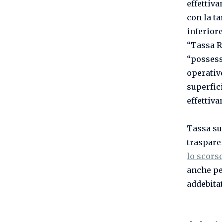
effettiv
con la t
inferiore
“Tassa Ri
“possesso
operative
superfici
effettiv
Tassa su
traspare
lo scors
anche per
addebita