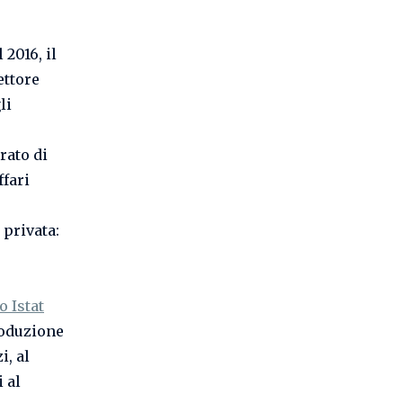
 2016, il
ettore
li
,
rato di
ffari
 privata:
o Istat
roduzione
i, al
 al