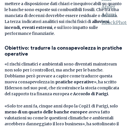
mettere a disposizione dati chiari e inequivocabili su quanto
le banche sono esposte sui combustibili fossili. Che tra una
manciata di decenni dovrebbe essere residuale o defunta.
La terza: indicatori analitici sui rischi fisici di
alluvioni,
incendi, eventi estremi
, e sul loro impatto sulle
performance finanziarie.
Obiettivo: tradurre la consapevolezza in pratiche
operative
«I rischi climatici e ambientali sono diventati mainstream
non solo per i controllori, ma anche per le banche.
Dobbiamo però provare a capire come tradurre questa
nuova consapevolezza in
pratiche operative
», ha scritto
Elderson nel suo post, che ricostruisce la storia complicata
del rapporto tra finanza europea e
Accordo di Parigi
.
«Solo tre anni fa, cinque anni dopo la Cop21 di Parigi, solo
meno di un quarto delle banche europee
aveva fatto
valutazioni su come le questioni climatiche e ambientali
avrebbero danneggiato il loro business», ha sottolineato il