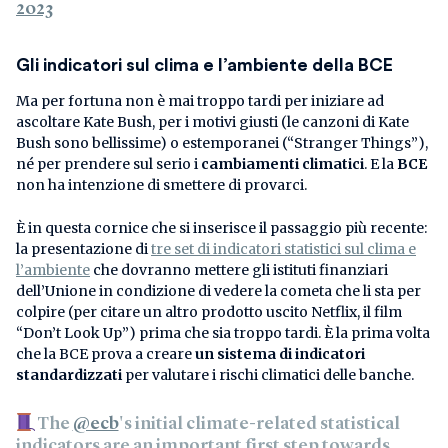
2023
Gli indicatori sul clima e l’ambiente della BCE
Ma per fortuna non è mai troppo tardi per iniziare ad
ascoltare Kate Bush, per i motivi giusti (le canzoni di Kate
Bush sono bellissime) o estemporanei (“Stranger Things”),
né per prendere sul serio i
cambiamenti climatici
. E la
BCE
non ha intenzione di smettere di provarci.
È in questa cornice che si inserisce il passaggio più recente:
la presentazione di
tre set di indicatori statistici sul clima e
l’ambiente
che dovranno mettere gli istituti finanziari
dell’Unione in condizione di vedere la cometa che li sta per
colpire (per citare un altro prodotto uscito Netflix, il film
“Don’t Look Up”) prima che sia troppo tardi. È la prima volta
che la BCE prova a creare
un sistema di indicatori
standardizzati
per valutare i rischi climatici delle banche.
The
@ecb
's initial climate-related statistical
indicators are an important first step towards