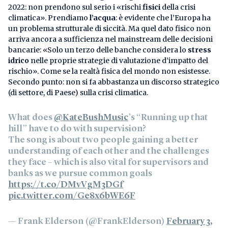
2022: non prendono sul serio i «rischi
fisici
della crisi
climatica». Prendiamo
l’acqua
: è evidente che l’Europa ha
un problema strutturale di siccità. Ma quel dato fisico non
arriva ancora a sufficienza nel mainstream delle decisioni
bancarie: «Solo un terzo delle banche considera lo
stress
idrico
nelle proprie strategie di valutazione d’impatto del
rischio». Come se la realtà fisica del mondo non esistesse.
Secondo punto: non si fa abbastanza un discorso strategico
(di settore, di Paese) sulla crisi climatica.
What does
@KateBushMusic
’s “Running up that
hill” have to do with supervision?
The song is about two people gaining a better
understanding of each other and the challenges
they face – which is also vital for supervisors and
banks as we pursue common goals
https://t.co/DMvVgM3DGf
pic.twitter.com/Ge8x6bWE6F
— Frank Elderson (@FrankElderson)
February 3,