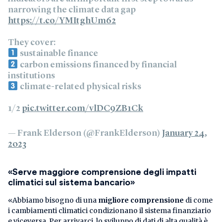
narrowing the climate data gap
https://t.co/YMItghUm62
They cover:
sustainable finance
carbon emissions financed by financial
institutions
climate-related physical risks
1/2
pic.twitter.com/vlDC9ZB1Ck
— Frank Elderson (@FrankElderson)
January 24,
2023
«Serve maggiore comprensione degli impatti
climatici sul sistema bancario»
«Abbiamo bisogno di una
migliore comprensione
di come
i cambiamenti climatici condizionano il sistema finanziario
e viceversa. Per arrivarci, lo sviluppo di dati di alta qualità è