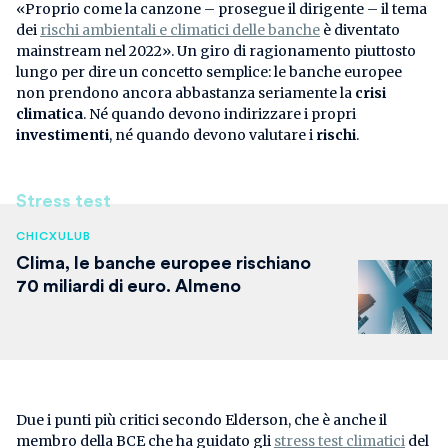
«Proprio come la canzone – prosegue il dirigente – il tema
dei
rischi ambientali e climatici delle banche
è diventato
mainstream nel 2022». Un giro di ragionamento piuttosto
lungo per dire un concetto semplice: le banche europee
non prendono ancora abbastanza seriamente la
crisi
climatica
. Né quando devono indirizzare i propri
investimenti
, né quando devono valutare i
rischi
.
Stress test
CHICXULUB
Clima, le banche europee rischiano
70 miliardi di euro. Almeno
Due i punti più critici secondo Elderson, che è anche il
membro della BCE che ha guidato gli
stress test climatici
del