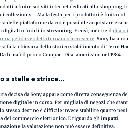
dotti a finire sui siti internet dedicati allo shopping, tr
ei collezionisti. Ma la festa per i produttori è finita col
rsi delle piattaforme da cui è possibile acquistare e sca
 digitali o fruirli in
streaming
. E così, mentre il
disco 
una gelida vendetta tornando a crescere
,
Sony
ha annu
si fa la chiusura dello storico stabilimento di Terre Hau
 Da lì uscì il primo Compact Disc americano nel 1984.
o a stelle e strisce…
ura decisa da Sony appare come diretta conseguenza de
zione digitale
in corso. Per migliaia di negozi che stan
o stesso destino è difficile invece stabilire quanto pesi
ta del commercio elettronico. E riguardo gli
impatti
upazione
la valutazione non può essere definitiva.