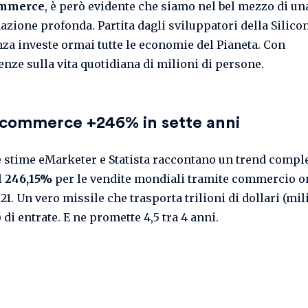
mmerce
, è però evidente che siamo nel bel mezzo di un
azione profonda. Partita dagli sviluppatori della Silicon
nza investe ormai tutte le economie del Pianeta. Con
nze sulla vita quotidiana di milioni di persone.
’ecommerce +246% in sette anni
 le stime eMarketer e Statista raccontano un trend compl
l
246,15%
per le vendite mondiali tramite commercio on
21. Un vero missile che trasporta trilioni di dollari (mil
 di entrate. E ne promette 4,5 tra 4 anni.