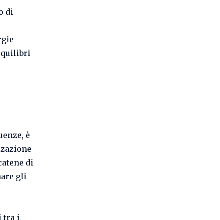
o di
rgie
quilibri
uenze, è
izzazione
catene di
nare gli
 tra i