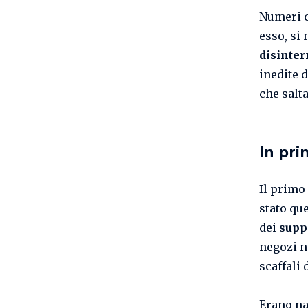
Numeri c
esso, si
disinte
inedite d
che salt
In pri
Il primo
stato que
dei
supp
negozi n
scaffali 
Erano na