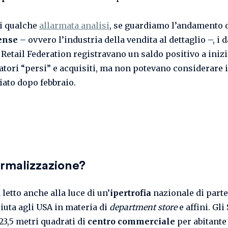
di qualche
allarmata analisi
, se guardiamo l’andamento 
ense
– ovvero l’industria della vendita al dettaglio –, i d
 Retail Federation registravano un saldo positivo a inizi
ratori “persi” e acquisiti, ma non potevano considerare i
iato dopo febbraio.
rmalizzazione?
a letto anche alla luce di un’
ipertrofia
nazionale di part
iuta agli USA in materia di
department store
e affini. Gli
23,5 metri quadrati di
centro commerciale
per abitante