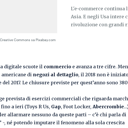
L'e-commerce continua l
Asia. E negli Usa intere 
rivoluzione con grandi r
 Creative Commons sa Pixabay.com
a digitale scuote il
commercio
e avanza a tre cifre. Men
e americane di
negozi al dettaglio
, il 2018 non è inizia
ne del 2017. Le chiusure previste per quest’anno sono 380
ge prevista di esercizi commerciali che riguarda marchi
 fino a ieri (Toys R Us,
Gap
, Foot Locker,
Abercrombie
…
ler allarmare nessuno da queste parti – c’è chi parla di
” -, né potendo imputare il fenomeno alla sola crescita