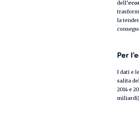
dell’
eco
trasform
la tende
consegue
Per l
I dati e
salita de
2014 e 20
miliardi)