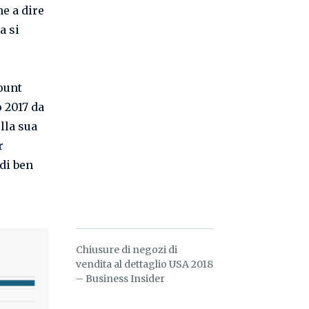
me a dire
a si
count
 2017 da
ella sua
r
di ben
Chiusure di negozi di
vendita al dettaglio USA 2018
– Business Insider