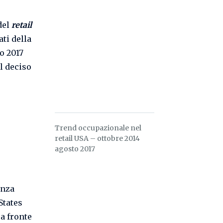
del
retail
ati della
o 2017
l deciso
Trend occupazionale nel
retail USA – ottobre 2014
agosto 2017
enza
 States
 a fronte