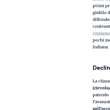
primi pro
giubilo d
diffonde
contenuti
consuma 
pochi me
Indiana.
Declin
La chius
(r)evolu
patendo l
l’avanza
sull’occ