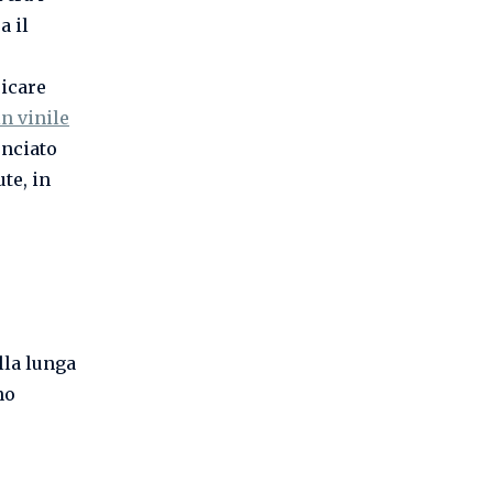
a il
ricare
in vinile
nciato
te, in
lla lunga
no