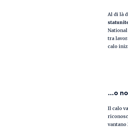
Al di là 
statunit
National
tra lavo
calo iniz
…o no
Il calo v
riconosc
vantano 