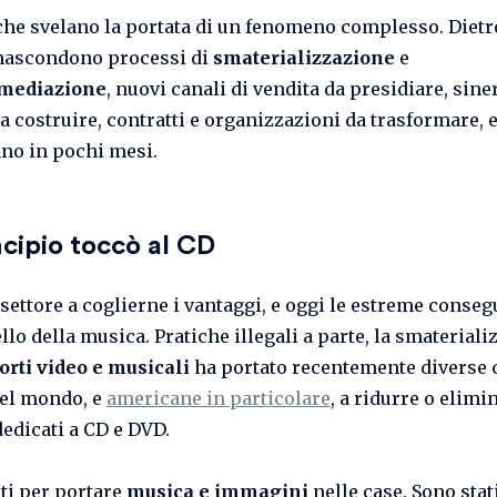
he svelano la portata di un fenomeno complesso. Dietr
 nascondono processi di
smaterializzazione
e
rmediazione
, nuovi canali di vendita da presidiare, sine
a costruire, contratti e organizzazioni da trasformare, e
ano in pochi mesi.
ncipio toccò al CD
 settore a coglierne i vantaggi, e oggi le estreme conseg
llo della musica. Pratiche illegali a parte, la smaterial
orti video e musicali
ha portato recentemente diverse 
el mondo, e
americane in particolare
, a ridurre o elimi
dedicati a CD e DVD.
ti per portare
musica e immagini
nelle case. Sono stati