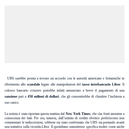
UBS sarebbe pronta a trovare un accordo con le autorità americane e britanniche in
riferimento allo
scandalo
legato alle manipolazioni del
tasso interbancario Libor
. Il
colosso bancario svizzero potrebbe infatti annunciare a breve il pagamento di una
sanzione
pari a
450 milioni di dollari
, che gli consentirebbe di chiudere l’inchiesta a
suo carico.
La notizia è stata riportata questa mattina dal
New York Times
, che cita fonti anonime a
conoscenza dei fatti. Per ora, tuttavia, dall’istituto di credito elvetico preferiscono non
commentare le indiscrezioni, sebbene sia stato confermato che UBS sta portando avanti
una trattativa sulla vicenda-Libor. Il quotidiano statunitense specifica inoltre come anche