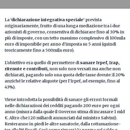
La
‘dichiarazione integrativa speciale’
prevista
originariamente, frutto di una lunga mediazione tra i due
azionisti di governo, consentiva di dichiarare fino al 30% in
più di imposte, con un tetto massimo complessivo di 100mila
euro di imponibile per anno d’imposta su 5 anni (quindi
teoricamente fino a 500mila euro).
L’obiettivo era quello di permettere di
sanare Irpef, Irap,
ritenute e contributi,
non solo non versati ma anche non
dichiarati, pagando solo una quota delle tasse dovute: il 20%
anziché le relative aliquote (per l’Irpef, ad esempio, fino al
43%).
Viene introdotta la possibilità di sanare gli errori formali
nelle dichiarazioni dei redditi pagando 200 euro per ogni
anno (misura dalla quale il Governo stima di incassare 1 mld
€. Altro che i 20 miliardi annunciati dal ministro Salvini).
Resteranno in piedi le altre sanatorie, dalla rottamazione-
ter alle liti fiscali. Così come rimarrà la norma sul saldo e