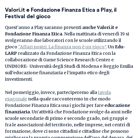
Valori.it e Fondazione Finanza Etica a Play, il
Festival del gioco
Quest’anno a Play saranno presenti
anche Valori.it e
Fondazione Finanza Etica
. Nella mattinata di venerdì 19 si
svolgeranno due laboratori con le scuole utilizzando il
gioco
“Affari nostri. La finanza non è un gioco”
. Un
Edu-
LARP
realizzato da Fondazione Finanza Etica con la
collaborazione di Game Science Research Center e
UNIMORE- Università degli Studi di Modena e Reggio Emilia
sull’educazione finanziaria e l’impatto etico degli
investimenti.
Nel pomeriggio, invece, parteciperemo alla
tavola
esagonale
nella quale racconteremo in che modo
Fondazione Finanza Etica usa i giochi per fare
educazione
finanziaria
. Un’attività che Fondazione svolge da anni nelle
scuole secondarie di primo e secondo grado, nei gruppi e
fra le associazioni del territorio, nelle imprese, nei centri di
formazione, dove ci sono cittadini e cittadine che possono
migliorare la propria comprensione dell’uso del denaro, dei