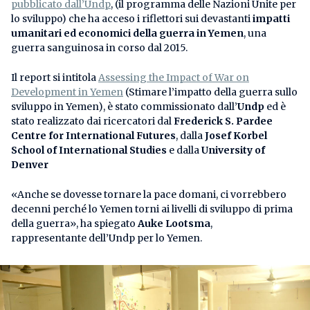
pubblicato dall’Undp
, (il programma delle Nazioni Unite per
lo sviluppo) che ha acceso i riflettori sui devastanti
impatti
umanitari ed economici della guerra in Yemen
, una
guerra sanguinosa in corso dal 2015.
Il report si intitola
Assessing the Impact of War on
Development in Yemen
(Stimare l’impatto della guerra sullo
sviluppo in Yemen), è stato commissionato dall’
Undp
ed è
stato realizzato dai ricercatori dal
Frederick S. Pardee
Centre for International Futures
, dalla
Josef Korbel
School of International Studies
e dalla
University of
Denver
«Anche se dovesse tornare la pace domani, ci vorrebbero
decenni perché lo Yemen torni ai livelli di sviluppo di prima
della guerra», ha spiegato
Auke Lootsma
,
rappresentante dell’Undp per lo Yemen.