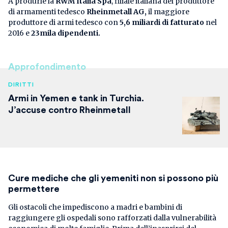
A produrle la
RWM Italia Spa
, filiale italiana del produttore
di armamenti tedesco
Rheinmetall AG,
il maggiore
produttore di armi tedesco con
5,6 miliardi di fatturato
nel
2016 e
23mila dipendenti.
Approfondimento
DIRITTI
Armi in Yemen e tank in Turchia.
J’accuse contro Rheinmetall
Cure mediche che gli yemeniti non si possono più
permettere
Gli ostacoli che impediscono a madri e bambini di
raggiungere gli ospedali sono rafforzati dalla vulnerabilità