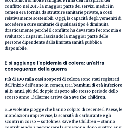
economica di molte famiglie. Prima dell’inasprirsi del
conflitto nel 2015, la maggior parte dei servizi medici in
Yemen era fornita da strutture sanitarie private, a costi
relativamente sostenibili. Oggi, la capacità degli yemeniti di
accedere a cure sanitarie di qualsiasi tipo è diminuita
drasticamente perché il conflitto ha devastato l’economia e
svalutato i risparmi, lasciando la maggior parte delle
persone dipendente dalla limitata sanità pubblica
disponibile.
E si aggiunge l’epidemia di colera: un’altra
conseguenza della guerra
Più di 100 mila casi sospetti di colera
sono stati registrati
dall’inizio dell’anno in Yemen, tra i
bambini di età inferiore
ai 15 anni
, più del doppio rispetto allo stesso periodo dello
scorso anno. L’allarme arriva da
Save the Children
.
«Le violente piogge che hanno colpito di recente il Paese, le
inondazioni improvvise, la scarsità di carburante e gli
scontri in corso – sottolinea Save the Children – stanno
contribuendo a peggiorare la situazione, dopo quattro anni