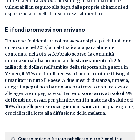
fonte d’acqua a 200.000 persone, già particolarmente
vulnerabili in seguito alla fuga dalle proprie abitazioni ed
esposte ad alti livelli di insicurezza alimentare.
E i fondi promessi non arrivano
Dopo che l’epidemia di colera aveva colpito più di 1 milione
di persone nel 2017, la malattia è stata parzialmente
contenuta nel 2018. A febbraio scorso, la comunità
internazionale ha annunciato l
o stanziamento di 2,6
miliardi di dollari
nell’ambito della risposta alla guerra in
Yemen, il 65% dei fondi necessari per affrontare i bisogni
umanitari in tutto il Paese. A due mesi di distanza, tuttavia,
quegli impegni non hanno ancora trovato concretezza e
alle agenzie impegnate sul terreno
sono arrivati solo il 4%
dei fondi
necessari per gli interventi in materia di salute e
il
10% di quelli per i servizi igienico-sanitari,
acqua e igiene,
cruciali nella lotta alla diffusione della malattia.
Questo articolo è stato pubblicato
oltre 7 anni fa
e