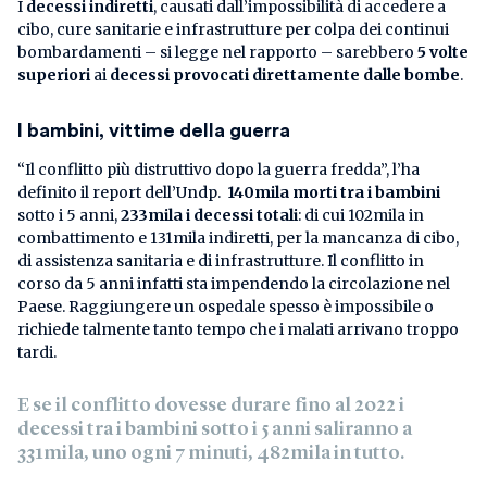
I
decessi indiretti
, causati dall’impossibilità di accedere a
cibo, cure sanitarie e infrastrutture per colpa dei continui
bombardamenti – si legge nel rapporto – sarebbero
5 volte
superiori
ai
decessi provocati direttamente dalle bombe
.
I bambini, vittime della guerra
“Il conflitto più distruttivo dopo la guerra fredda”, l’ha
definito il report dell’Undp.
140mila morti tra i bambini
sotto i 5 anni,
233mila i decessi totali
: di cui 102mila in
combattimento e 131mila indiretti, per la mancanza di cibo,
di assistenza sanitaria e di infrastrutture. Il conflitto in
corso da 5 anni infatti sta impendendo la circolazione nel
Paese. Raggiungere un ospedale spesso è impossibile o
richiede talmente tanto tempo che i malati arrivano troppo
tardi.
E se il conflitto dovesse durare fino al 2022 i
decessi tra i bambini sotto i 5 anni saliranno a
331mila, uno ogni 7 minuti, 482mila in tutto.