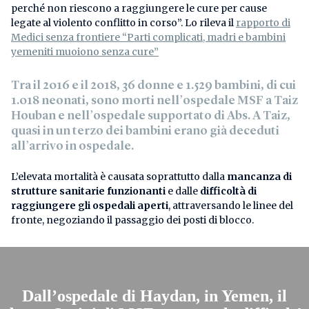
perché non riescono a raggiungere le cure per cause
legate al violento conflitto in corso”. Lo rileva il
rapporto di
Medici senza frontiere “Parti complicati, madri e bambini
yemeniti muoiono senza cure”
Tra il 2016 e il 2018,
36 donne e 1.529 bambini, di cui
1.018 neonati,
sono morti nell’ospedale MSF a Taiz
Houban e nell’ospedale supportato di Abs. A Taiz,
quasi in un terzo dei bambini erano già deceduti
all’arrivo in ospedale.
L’elevata mortalità è causata soprattutto dalla
mancanza di
strutture sanitarie funzionanti
e dalle
difficoltà di
raggiungere gli ospedali aperti
, attraversando le linee del
fronte, negoziando il passaggio dei posti di blocco.
Dall’ospedale di Haydan, in Yemen, il